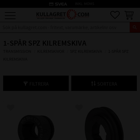
credit_card
INKL. MOMS
Meny
Favoriter
Kundva
1-SPÅR SPZ KILREMSKIVA
TRANSMISSION
KILREMSKIVOR
SPZ KILREMSKIVA
1-SPÅR SPZ
KILREMSKIVA
FILTRERA
SORTERA
Lägg till i favoriter
Lägg till i favoriter