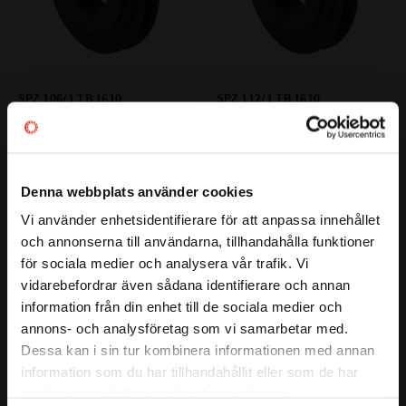
SPZ 106/1 TB 1610 
SPZ 112/1 TB 1610 
Kilremskiva
Kilremskiva
Kilremskiva i SPZ-profil anpassad 
Kilremskiva i SPZ-profil anpassad 
för TB1610 klämbussning.
för TB1610 klämbussning.
216
229
:-
:-
Denna webbplats använder cookies
Vi använder enhetsidentifierare för att anpassa innehållet
close
och annonserna till användarna, tillhandahålla funktioner
Välkommen till kullagret.com
för sociala medier och analysera vår trafik. Vi
Lägg till i favoriter
Lägg till i favoriter
vidarebefordrar även sådana identifierare och annan
Vill du handla som företag eller privatperson?
information från din enhet till de sociala medier och
annons- och analysföretag som vi samarbetar med.
FÖRETAG
Dessa kan i sin tur kombinera informationen med annan
information som du har tillhandahållit eller som de har
Priser visas exkl. moms
samlat in när du har använt deras tjänster.