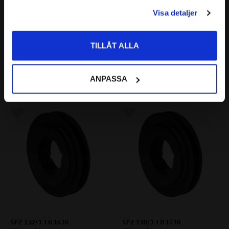
PRIVAT
Visa detaljer
Priser visas inkl. moms
SPZ 118/1 TB 1610 
SPZ 125/1 TB 1610 
Kilremskiva
Kilremskiva
Kilremskiva i SPZ-profil anpassad 
Kilremskiva i SPZ-profil anpassad 
TILLÅT ALLA
för TB1610 klämbussning.
för TB1610 klämbussning.
253
270
:-
:-
ANPASSA
Lägg till i favoriter
Lägg till i favoriter
SPZ 132/1 TB 1610 
SPZ 140/1 TB 1610 