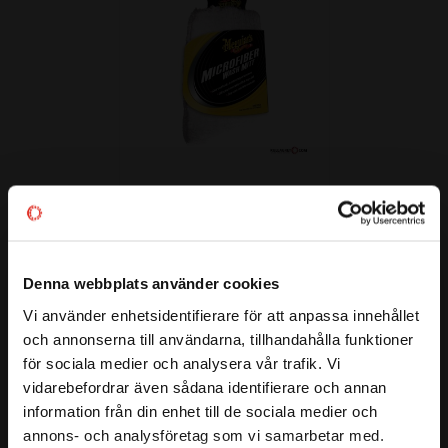
Lägg till i favoriter
Wash Mitt (Tvättvante) 
Meguiars
Otroligt smidig och säker 
tvättvante!
Denna webbplats använder cookies
209
:-
Vi använder enhetsidentifierare för att anpassa innehållet
close
och annonserna till användarna, tillhandahålla funktioner
Välkommen till kullagret.com
för sociala medier och analysera vår trafik. Vi
vidarebefordrar även sådana identifierare och annan
Vill du handla som företag eller privatperson?
information från din enhet till de sociala medier och
annons- och analysföretag som vi samarbetar med.