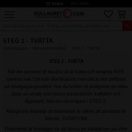
credit_card
INKL. MOMS
Meny
Favoriter
Kundva
STEG 1 - TVÄTTA
VARUMÄRKEN
MEGUIARS BILVÅRD
STEG 1 - TVÄTTA
STEG 1 - TVÄTTA
När det kommer till bilvård så är tvätta och rengöra INTE
samma sak. Det kan låta likadant men det är stor skillnad
på tillvägagångssätten. När du tvättar så avlägsnar du olika
typer av smuts som bland annat damm, trafikfilm och
fågelspill. Mer om att rengöra i STEG 2.
Många tror felaktigt att diskmedel är säkert att använda till
biltvätt - TVÄRTOM!
Diskmedel är framtaget för att lämna en kliniskt ren yta efter