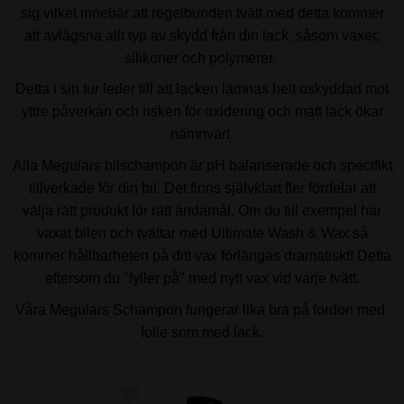
sig vilket innebär att regelbunden tvätt med detta kommer
att avlägsna allt typ av skydd från din lack, såsom vaxer,
silikoner och polymerer.
Detta i sin tur leder till att lacken lämnas helt oskyddad mot
yttre påverkan och risken för oxidering och matt lack ökar
nämnvärt.
Alla Meguiars bilschampon är pH balanserade och specifikt
tillverkade för din bil. Det finns självklart fler fördelar att
välja rätt produkt för rätt ändamål. Om du till exempel har
vaxat bilen och tvättar med Ultimate Wash & Wax så
kommer hållbarheten på ditt vax förlängas dramatiskt! Detta
eftersom du "fyller på" med nytt vax vid varje tvätt.
Våra Meguiars Schampon fungerar lika bra på fordon med
folie som med lack.