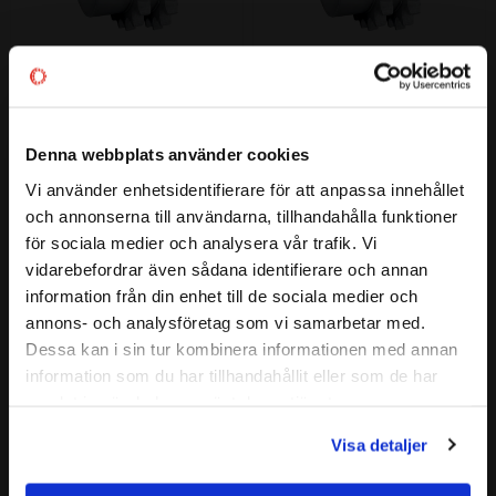
22T 1" (16B-2) Kedjehjul 
23T  1" (16B-2) Kedjehjul 
Duplex obearbetad med NAV
Duplex obearbetad med NAV
22 Tänder | 1" (16B-2) DUPLEX
23 Tänder | 1" (16B-2) DUPLEX
Denna webbplats använder cookies
1 322
1 415
:-
:-
Vi använder enhetsidentifierare för att anpassa innehållet
close
och annonserna till användarna, tillhandahålla funktioner
Välkommen till kullagret.com
för sociala medier och analysera vår trafik. Vi
vidarebefordrar även sådana identifierare och annan
Lägg till i favoriter
Lägg till i favoriter
Vill du handla som företag eller privatperson?
information från din enhet till de sociala medier och
annons- och analysföretag som vi samarbetar med.
FÖRETAG
Dessa kan i sin tur kombinera informationen med annan
information som du har tillhandahållit eller som de har
Priser visas exkl. moms
samlat in när du har använt deras tjänster.
PRIVAT
Visa detaljer
Priser visas inkl. moms
24T  1" (16B-2) Kedjehjul 
25T  1" (16B-2) Kedjehjul 