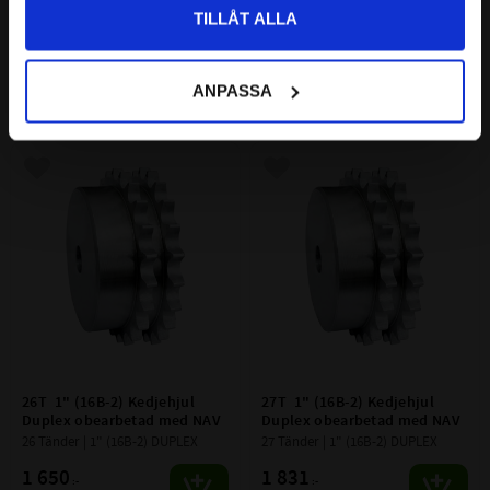
Duplex obearbetad med NAV
Duplex obearbetad med NAV
TILLÅT ALLA
24 Tänder | 1" (16B-2) DUPLEX
25 Tänder | 1" (16B-2) DUPLEX
1 518
1 619
:-
:-
ANPASSA
Lägg till i favoriter
Lägg till i favoriter
26T  1" (16B-2) Kedjehjul 
27T  1" (16B-2) Kedjehjul 
Duplex obearbetad med NAV
Duplex obearbetad med NAV
26 Tänder | 1" (16B-2) DUPLEX
27 Tänder | 1" (16B-2) DUPLEX
1 650
1 831
:-
:-