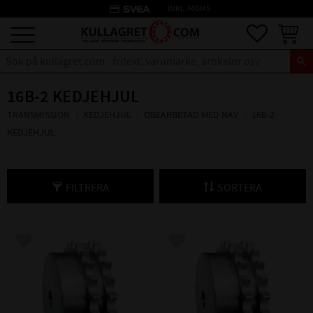
credit_card
INKL. MOMS
Meny
Favoriter
Kundva
16B-2 KEDJEHJUL
TRANSMISSION
KEDJEHJUL
OBEARBETAD MED NAV
16B-2
KEDJEHJUL
FILTRERA
SORTERA
Lägg till i favoriter
Lägg till i favoriter