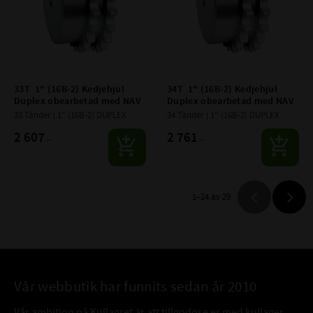
33T  1" (16B-2) Kedjehjul 
34T  1" (16B-2) Kedjehjul 
Duplex obearbetad med NAV
Duplex obearbetad med NAV
33 Tänder | 1" (16B-2) DUPLEX
34 Tänder | 1" (16B-2) DUPLEX
2 607
2 761
:-
:-
1–
24
av
29
Vår webbutik har funnits sedan år 2010
Vår ambition på Kullagret är att tillgodose er med kullager,