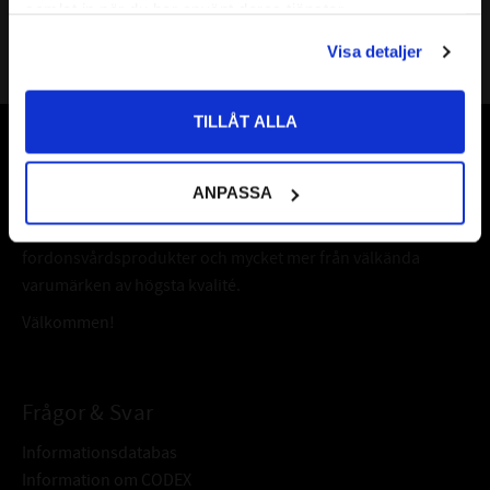
samlat in när du har använt deras tjänster.
PRIVAT
Visa detaljer
Priser visas inkl. moms
TILLÅT ALLA
Vår webbutik har funnits sedan år 2010
ANPASSA
Vår ambition på Kullagret är att tillgodose er med kullager,
tätningar, transmission, smörjmedel,
fordonsvårdsprodukter och mycket mer från välkända
varumärken av högsta kvalité.
Välkommen!
Frågor & Svar
Informationsdatabas
Information om CODEX