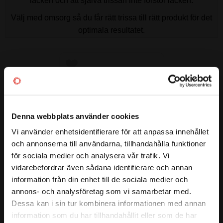
lacken och att själva trissan inte förstör lacken.
Välj med omsorg så du får rätt trissa till rätt produkt för det
optimala resultatet.
Lägg till i favoriter
Denna webbplats använder cookies
Vi använder enhetsidentifierare för att anpassa innehållet
close
och annonserna till användarna, tillhandahålla funktioner
Välkommen till kullagret.com
för sociala medier och analysera vår trafik. Vi
vidarebefordrar även sådana identifierare och annan
Vill du handla som företag eller privatperson?
Hybrid Ceramic Pre.Wax Prep 
/ Meguiars
information från din enhet till de sociala medier och
Dags att vaxa bilen? Missa inte 
annons- och analysföretag som vi samarbetar med.
detta innan!
FÖRETAG
Dessa kan i sin tur kombinera informationen med annan
293
information som du har tillhandahållit eller som de har
:-
Priser visas exkl. moms