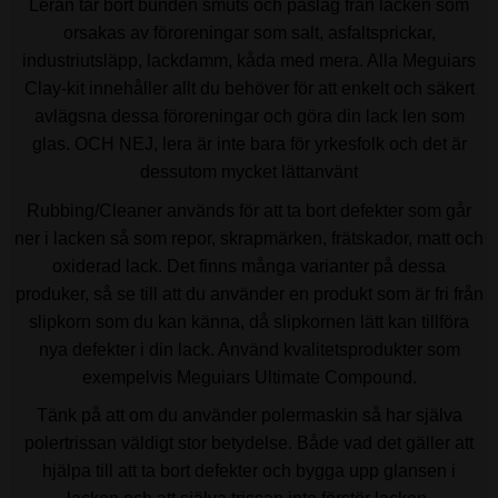
Leran tar bort bunden smuts och påslag från lacken som
orsakas av föroreningar som salt, asfaltsprickar,
industriutsläpp, lackdamm, kåda med mera. Alla Meguiars
Clay-kit innehåller allt du behöver för att enkelt och säkert
avlägsna dessa föroreningar och göra din lack len som
glas. OCH NEJ, lera är inte bara för yrkesfolk och det är
dessutom mycket lättanvänt
Rubbing/Cleaner används för att ta bort defekter som går
ner i lacken så som repor, skrapmärken, frätskador, matt och
oxiderad lack. Det finns många varianter på dessa
produker, så se till att du använder en produkt som är fri från
slipkorn som du kan känna, då slipkornen lätt kan tillföra
nya defekter i din lack. Använd kvalitetsprodukter som
exempelvis Meguiars Ultimate Compound.
Tänk på att om du använder polermaskin så har själva
polertrissan väldigt stor betydelse. Både vad det gäller att
hjälpa till att ta bort defekter och bygga upp glansen i