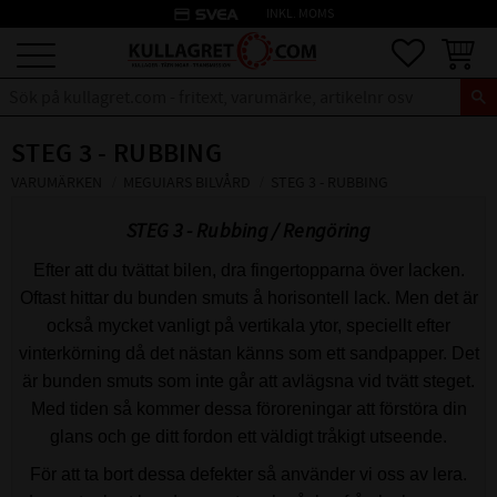
credit_card
INKL. MOMS
Meny
Favoriter
Kundva
STEG 3 - RUBBING
VARUMÄRKEN
MEGUIARS BILVÅRD
STEG 3 - RUBBING
STEG 3 - Rubbing / Rengöring
Efter att du tvättat bilen, dra fingertopparna över lacken.
Oftast hittar du bunden smuts å horisontell lack. Men det är
också mycket vanligt på vertikala ytor, speciellt efter
vinterkörning då det nästan känns som ett sandpapper. Det
är bunden smuts som inte går att avlägsna vid tvätt steget.
Med tiden så kommer dessa föroreningar att förstöra din
glans och ge ditt fordon ett väldigt tråkigt utseende.
För att ta bort dessa defekter så använder vi oss av lera.