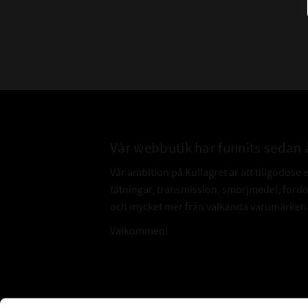
Vår webbutik har funnits sedan 
Vår ambition på Kullagret är att tillgodose 
tätningar, transmission, smörjmedel, for
och mycket mer från välkända varumärken a
Välkommen!