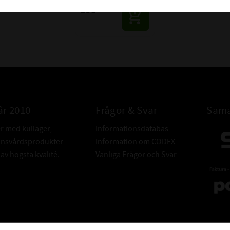
398
:-
år 2010
Frågor & Svar
Sama
er med kullager,
Informationsdatabas
donsvårdsprodukter
Information om CODEX
v högsta kvalité.
Vanliga Frågor och Svar