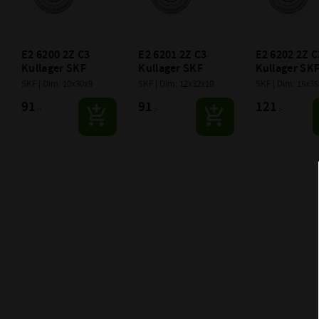
E2 6200 2Z C3 
E2 6201 2Z C3 
E2 6202 2Z C3
Kullager SKF
Kullager SKF
Kullager SK
SKF | Dim: 10x30x9
SKF | Dim: 12x32x10
SKF | Dim: 15x35
91
91
121
:-
:-
:-