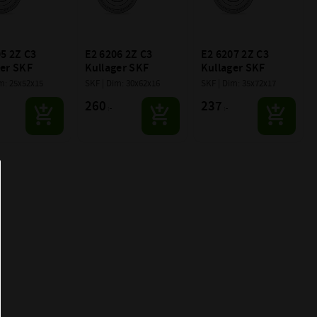
5 2Z C3 
E2 6206 2Z C3 
E2 6207 2Z C3 
ger SKF
Kullager SKF
Kullager SKF
m: 25x52x15
SKF | Dim: 30x62x16
SKF | Dim: 35x72x17
260
237
:-
:-