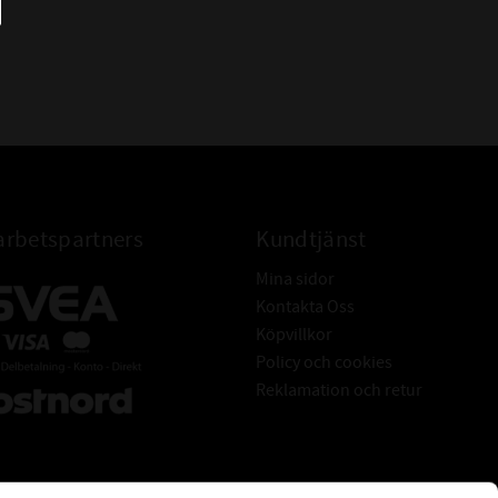
rbetspartners
Kundtjänst
Mina sidor
Kontakta Oss
Köpvillkor
Policy och cookies
Reklamation och retur