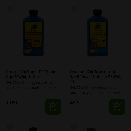
Lägg till i favoriter
Lägg till i favoriter
Omega 690 Super EP Tranm. 
Omicron 690 Transm.olja 
Olja 75W90, 1 liter
3/4/5 Power Unigear 75W90, 
1 L
SAE 75W-90 | Flaggskeppet bland 
SAE 75W-90 | Växellådsolja av 
all världens växellådsoljor. Oljan 
universell typ, att an­vändas i både 
ger en fet ljuddämpande film som 
manuella växellådor samt slut­
tål extremt tryck och gnidning 
1 050
492
:-
:-
växlar.
under lång tid
Lägg till i favoriter
Lägg till i favoriter