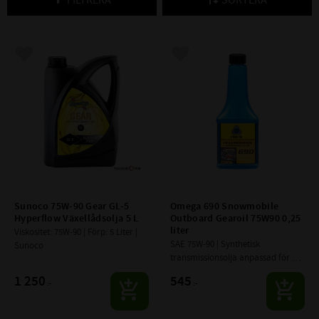
Lägg till i favoriter
Lägg till i favoriter
Sunoco 75W-90 Gear GL-5 
Omega 690 Snowmobile 
Hyperflow Växellådsolja 5 L
Outboard Gearoil 75W90 0,25 
liter
Viskositet: 75W-90 | Förp: 5 Liter | 
SAE 75W-90 | Synthetisk 
Sunoco
transmissionsolja anpassad för 
smörjning av växelhus på 
1 250
545
:-
:-
snöskoter. Motverkar 
skumbildning och kemisk 
nedbrytning.