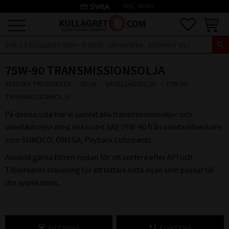
credit_card
INKL. MOMS
Meny
Favoriter
Kundva
75W-90 TRANSMISSIONSOLJA
KEMISKA PRODUKTER
OLJA
VÄXELLÅDSOLJA
75W-90
TRANSMISSIONSOLJA
På denna sida har vi samlat alla transmissionsoljor och
växellådsoljor med viskositet SAE 75W-90 från kända tillverkare
som SUNOCO, OMEGA, Payback Lubricants.
Använd gärna filtren nedan för att sortera efter API och
Tillverkares klassning för att lättare hitta oljan som passar till
din applikation..
FILTRERA
SORTERA