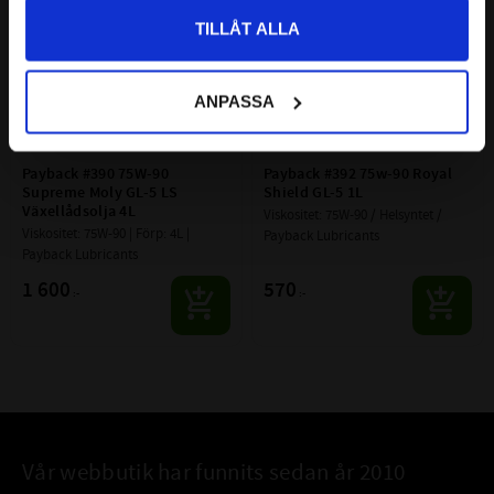
TILLÅT ALLA
ANPASSA
Payback #390 75W-90 
Payback #392 75w-90 Royal 
Supreme Moly GL-5 LS 
Shield GL-5 1L
Växellådsolja 4L
Viskositet: 75W-90 / Helsyntet / 
Viskositet: 75W-90 | Förp: 4L | 
Payback Lubricants
Payback Lubricants
1 600
570
:-
:-
Vår webbutik har funnits sedan år 2010