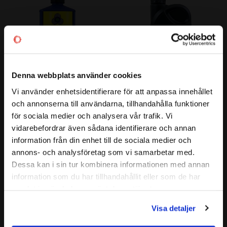
Denna webbplats använder cookies
Vi använder enhetsidentifierare för att anpassa innehållet
close
Omicron 490 Transm. Olja 
Payback #390 75W-90 
och annonserna till användarna, tillhandahålla funktioner
Välkommen till kullagret.com
API SAE 75W-90 1 liter
Supreme Moly GL-5 LS 
för sociala medier och analysera vår trafik. Vi
Växellådsolja 1L
SAE 75W-90 | Syntetisk, universell 
vidarebefordrar även sådana identifierare och annan
Viskositet: 75W-90 | Förp: 1L | 
Vill du handla som företag eller privatperson?
transmis­sions/växellådsolja att 
Payback Lubricants
information från din enhet till de sociala medier och
användas i manuella växellådor 
samt slutväxlar med krav på API 
annons- och analysföretag som vi samarbetar med.
403
425
:-
:-
GL-3, 4 eller 5
FÖRETAG
Dessa kan i sin tur kombinera informationen med annan
information som du har tillhandahållit eller som de har
Priser visas exkl. moms
samlat in när du har använt deras tjänster.
PRIVAT
Lägg till i favoriter
Lägg till i favoriter
Visa detaljer
Priser visas inkl. moms