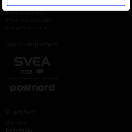
Frågor & Svar
Informationsdatabas
Information om CODEX
Vanliga Frågor och Svar
Samarbetspartners
Kundtjänst
Mina sidor
Kontakta Oss