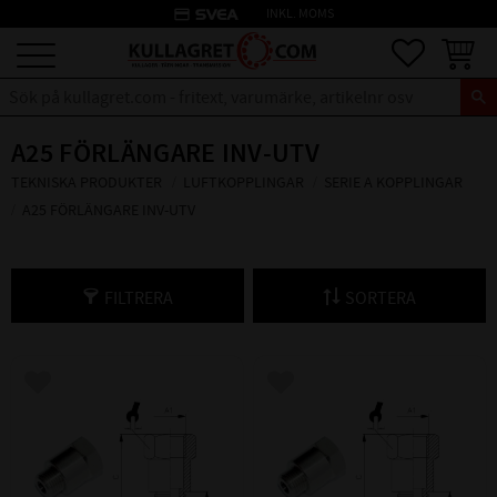
credit_card
INKL. MOMS
Meny
Favoriter
Kundva
A25 FÖRLÄNGARE INV-UTV
TEKNISKA PRODUKTER
LUFTKOPPLINGAR
SERIE A KOPPLINGAR
A25 FÖRLÄNGARE INV-UTV
FILTRERA
SORTERA
Lägg till i favoriter
Lägg till i favoriter