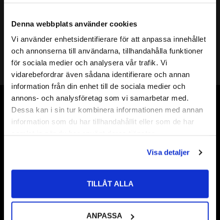
A25 R1/4 - 51mm Förlängare 
inv/utv
Denna webbplats använder cookies
39
:-
Vi använder enhetsidentifierare för att anpassa innehållet
close
och annonserna till användarna, tillhandahålla funktioner
Välkommen till kullagret.com
för sociala medier och analysera vår trafik. Vi
vidarebefordrar även sådana identifierare och annan
Vill du handla som företag eller privatperson?
information från din enhet till de sociala medier och
annons- och analysföretag som vi samarbetar med.
FÖRETAG
Vår webbutik har funnits sedan år 2010
Dessa kan i sin tur kombinera informationen med annan
information som du har tillhandahållit eller som de har
Priser visas exkl. moms
Vår ambition på Kullagret är att tillgodose er med kullager,
samlat in när du har använt deras tjänster.
PRIVAT
tätningar, transmission, smörjmedel,
Visa detaljer
fordonsvårdsprodukter och mycket mer från välkända
Priser visas inkl. moms
varumärken av högsta kvalité.
Välkommen!
TILLÅT ALLA
ANPASSA