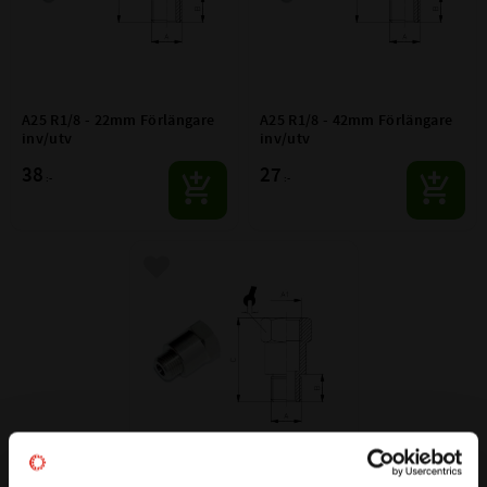
A25 R1/8 - 22mm Förlängare 
A25 R1/8 - 42mm Förlängare 
inv/utv
inv/utv
38
27
:-
:-
Lägg till i favoriter