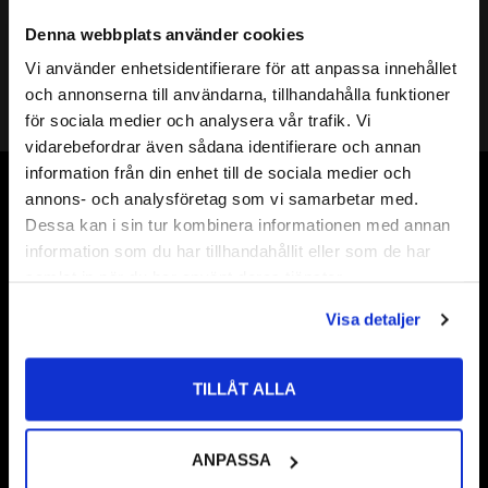
58
93
Denna webbplats använder cookies
:-
:-
Vi använder enhetsidentifierare för att anpassa innehållet
close
och annonserna till användarna, tillhandahålla funktioner
Välkommen till kullagret.com
för sociala medier och analysera vår trafik. Vi
vidarebefordrar även sådana identifierare och annan
Vill du handla som företag eller privatperson?
information från din enhet till de sociala medier och
annons- och analysföretag som vi samarbetar med.
Vår webbutik har funnits sedan år 2010
FÖRETAG
Dessa kan i sin tur kombinera informationen med annan
Vår ambition på Kullagret är att tillgodose er med kullager,
information som du har tillhandahållit eller som de har
Priser visas exkl. moms
tätningar, transmission, smörjmedel,
samlat in när du har använt deras tjänster.
PRIVAT
fordonsvårdsprodukter och mycket mer från välkända
Visa detaljer
Priser visas inkl. moms
varumärken av högsta kvalité.
Välkommen!
TILLÅT ALLA
Frågor & Svar
ANPASSA