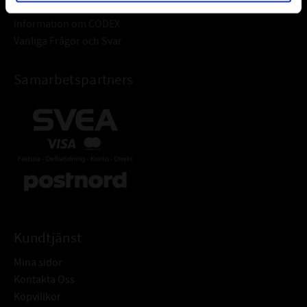
Informationsdatabas
Information om CODEX
Vanliga Frågor och Svar
Samarbetspartners
Kundtjänst
Mina sidor
Kontakta Oss
Köpvillkor