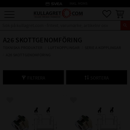
credit_card
INKL. MOMS
Meny
Favoriter
Kundva
A26 SKOTTGENOMFÖRING
TEKNISKA PRODUKTER
LUFTKOPPLINGAR
SERIE A KOPPLINGAR
A26 SKOTTGENOMFÖRING
FILTRERA
SORTERA
Lägg till i favoriter
Lägg till i favoriter