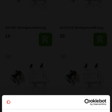
A26 M5 Skottgenomföring
A26 R1/8 Skottgenomföring
18
30
:-
:-
Lägg till i favoriter
Lägg till i favoriter
A26 R1/4 Skottgenomföring
A26 R1/2 Skottgenomföring