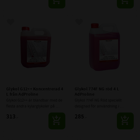
Lägg till i favoriter
Lägg till i favoriter
Glykol G12++ Koncentrerad 4 
Glykol 774F NG röd 4 L 
L från AdProline
AdProline
Glykol G12++ är blandbar med de 
Glykol 774F NG Röd speciellt 
flesta andra kylarglykoler på 
designad för användning i 
marknaden.
moderna förbränningsmotorer.
313
285
:-
:-