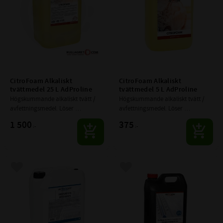
CitroFoam Alkaliskt 
CitroFoam Alkaliskt 
tvättmedel 25 L AdProline
tvättmedel 5 L AdProline
Högskummande alkaliskt tvätt / 
Högskummande alkaliskt tvätt / 
avfettningsmedel. Löser 
avfettningsmedel. Löser 
vägdamm, sot, pigmentsmuts och 
vägdamm, sot, pigmentsmuts och 
1 500
375
:-
:-
insekter.
insekter.
Lägg till i favoriter
Lägg till i favoriter