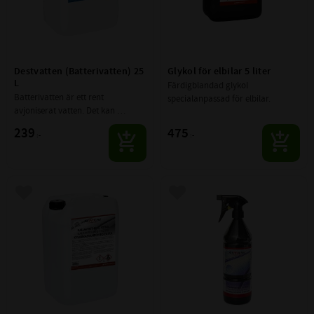
Destvatten (Batterivatten) 25 
Glykol för elbilar 5 liter
L
Färdigblandad glykol 
Batterivatten är ett rent 
specialanpassad för elbilar.
avjoniserat vatten. Det kan 
användas inom ett flertal 
239
475
:-
:-
användningsområden där höga 
krav ställs på ett rent vatten
Lägg till i favoriter
Lägg till i favoriter