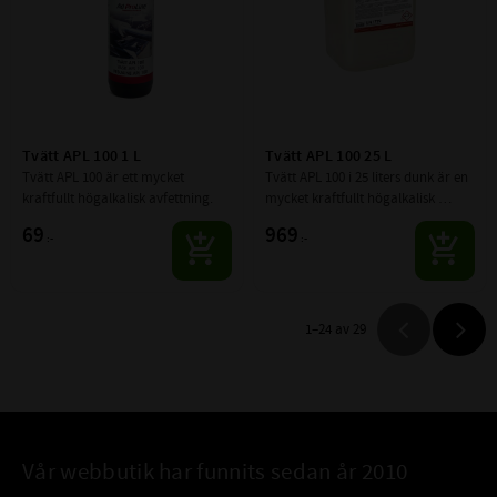
Tvätt APL 100 1 L
Tvätt APL 100 25 L
Tvätt APL 100 är ett mycket 
Tvätt APL 100 i 25 liters dunk är en 
kraftfullt högalkalisk avfettning.
mycket kraftfullt högalkalisk 
avfettning.
69
969
:-
:-
1–
24
av
29
Vår webbutik har funnits sedan år 2010