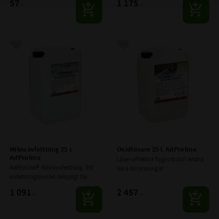
57
1 175
:-
:-
Lägg till i favoriter
Lägg till i favoriter
Mikroavfettning 25 L 
Oxidlösare 25 L AdProline
AdProline
Löser effektivt flygrost och andra 
AdProLine® Mikroavfettning. Ett 
sura föroreningar
avfettningsmedel lämpligt för 
rengöring av starkt nedsmutsade 
1 091
2 457
:-
:-
fordon, motorer, 
verkstadsmaskiner eller liknande.