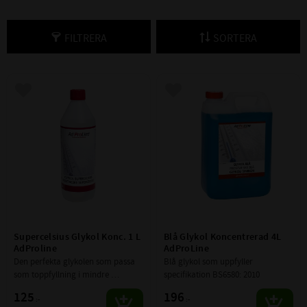
FILTRERA
SORTERA
Lägg till i favoriter
Lägg till i favoriter
Supercelsius Glykol Konc. 1 L 
Blå Glykol Koncentrerad 4L 
AdProline
AdProLine
Den perfekta glykolen som passa 
Blå glykol som uppfyller 
som toppfyllning i mindre 
specifikation BS6580: 2010
mängder till alla Etylen baserade 
125
196
:-
:-
glykoler.