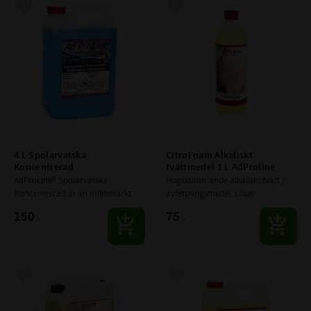
Lägg till i favoriter
Lägg till i favoriter
4 L Spolarvätska 
CitroFoam Alkaliskt 
Koncentrerad
tvättmedel 1 L AdProline
AdProLine® Spolarvätska 
Högskummande alkaliskt tvätt / 
Koncentrerad är en miljömärkt 
avfettningsmedel. Löser 
året-runt-spolarvätska. 
vägdamm, sot, pigmentsmuts och 
150
75
:-
:-
Fryspunkten justeras beroende på 
insekter.
utspädning med vatten.
Lägg till i favoriter
Lägg till i favoriter