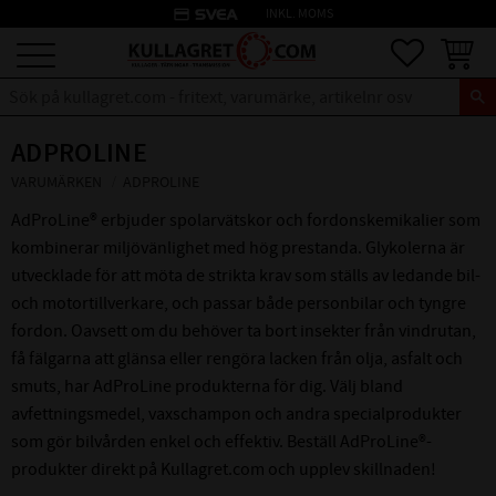
credit_card
INKL. MOMS
Meny
Favoriter
Kundva
ADPROLINE
VARUMÄRKEN
ADPROLINE
AdProLine® erbjuder spolarvätskor och fordonskemikalier som
kombinerar miljövänlighet med hög prestanda. Glykolerna är
utvecklade för att möta de strikta krav som ställs av ledande bil-
och motortillverkare, och passar både personbilar och tyngre
fordon. Oavsett om du behöver ta bort insekter från vindrutan,
få fälgarna att glänsa eller rengöra lacken från olja, asfalt och
smuts, har AdProLine produkterna för dig. Välj bland
avfettningsmedel, vaxschampon och andra specialprodukter
som gör bilvården enkel och effektiv. Beställ AdProLine®-
produkter direkt på Kullagret.com och upplev skillnaden!