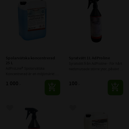
Spolarvätska koncentrerad 
Syratvätt 1L AdProline
25 L
Syratvätt från AdProline - För hårt 
AdProLine® Spolarvätska 
nedsmutsade större ytor, påväxt 
Koncentrerad är en miljömärkt 
på båtar eller riktigt smutsiga 
året-runt-spolarvätska. 
fälgar.
1 000
100
:-
:-
Fryspunkten justeras beroende på 
utspädning med vatten.
Lägg till i favoriter
Lägg till i favoriter