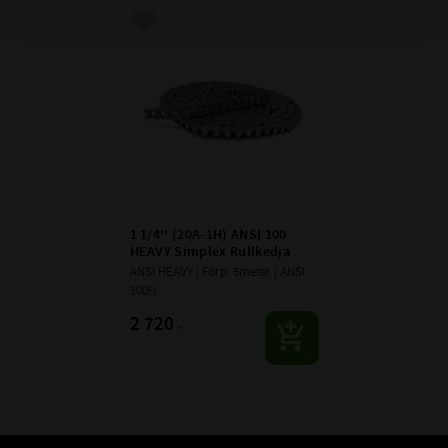
Lägg till i favoriter
1 1/4'' (20A-1H) ANSI 100 
HEAVY Simplex Rullkedja
ANSI HEAVY | Förp: 5meter | ANSI 
100H
2 720
:-