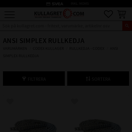
credit_card
INKL. MOMS
Meny
Favoriter
Kundva
ANSI SIMPLEX RULLKEDJA
VARUMÄRKEN
CODEX KULLAGER
RULLKEDJA - CODEX
ANSI
SIMPLEX RULLKEDJA
FILTRERA
SORTERA
Lägg till i favoriter
Lägg till i favoriter