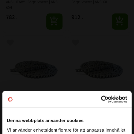
ANSI HEAVY | Förp: 5meter | ANSI 
Förp: 5meter | ANSI 60
50H
782
912
:-
:-
Lägg till i favoriter
Lägg till i favoriter
3/4'' (12A-1H) ANSI 60 HEAVY 
1'' (16A-1) ANSI 80 Simplex 
Simplex Rullkedja
Rullkedja 5 meter
ANSI HEAVY | Förp: 5meter | ANSI 
Förp: 5meter | ANSI 80
Denna webbplats använder cookies
60H
Vi använder enhetsidentifierare för att anpassa innehållet
1 213
1 523