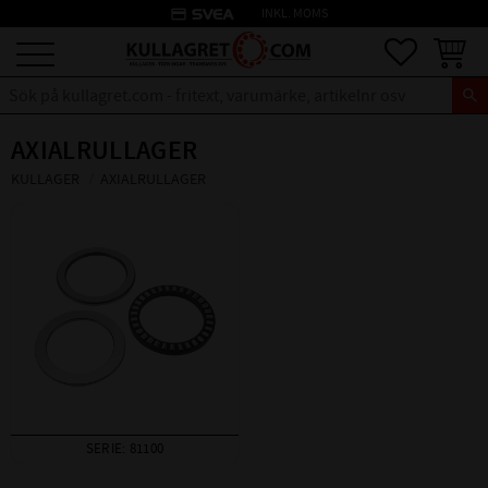
credit_card
INKL. MOMS
Meny
Favoriter
Kundva
AXIALRULLAGER
KULLAGER
AXIALRULLAGER
SERIE: 81100