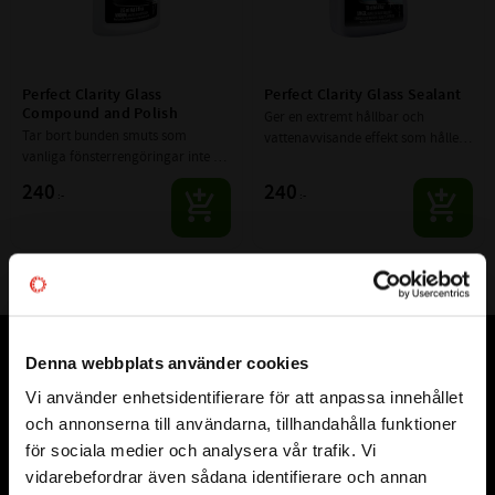
Perfect Clarity Glass 
Perfect Clarity Glass Sealant
Compound and Polish
Ger en extremt hållbar och 
Tar bort bunden smuts som 
vattenavvisande effekt som håller 
vanliga fönsterrengöringar inte 
månad efter månad
klarar av.
240
240
:-
:-
Denna webbplats använder cookies
Vår webbutik har funnits sedan år 2010
Vi använder enhetsidentifierare för att anpassa innehållet
close
Vår ambition på Kullagret är att tillgodose er med kullager,
och annonserna till användarna, tillhandahålla funktioner
Välkommen till kullagret.com
tätningar, transmission, smörjmedel,
för sociala medier och analysera vår trafik. Vi
fordonsvårdsprodukter och mycket mer från välkända
vidarebefordrar även sådana identifierare och annan
Vill du handla som företag eller privatperson?