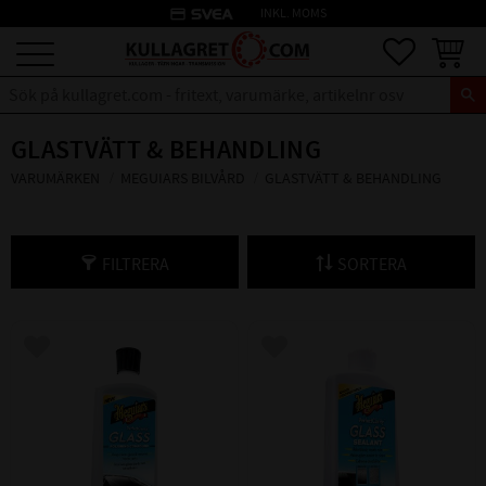
credit_card
INKL. MOMS
Meny
Favoriter
Kundva
GLASTVÄTT & BEHANDLING
VARUMÄRKEN
MEGUIARS BILVÅRD
GLASTVÄTT & BEHANDLING
FILTRERA
SORTERA
Lägg till i favoriter
Lägg till i favoriter