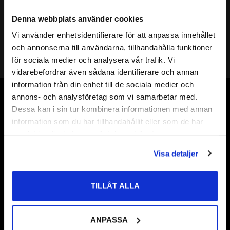
ANSI DUPLEX KEDJELÅS
ANSI TRIPLEX KEDJELÅS
Denna webbplats använder cookies
Vi använder enhetsidentifierare för att anpassa innehållet
Inga produkter hittades.
close
och annonserna till användarna, tillhandahålla funktioner
Välkommen till kullagret.com
för sociala medier och analysera vår trafik. Vi
vidarebefordrar även sådana identifierare och annan
Vill du handla som företag eller privatperson?
information från din enhet till de sociala medier och
annons- och analysföretag som vi samarbetar med.
Vår webbutik har funnits sedan år 2010
FÖRETAG
Dessa kan i sin tur kombinera informationen med annan
information som du har tillhandahållit eller som de har
Vår ambition på Kullagret är att tillgodose er med kullager,
Priser visas exkl. moms
samlat in när du har använt deras tjänster.
tätningar, transmission, smörjmedel,
PRIVAT
fordonsvårdsprodukter och mycket mer från välkända
Visa detaljer
Priser visas inkl. moms
varumärken av högsta kvalité.
Välkommen!
TILLÅT ALLA
ANPASSA
Frågor & Svar