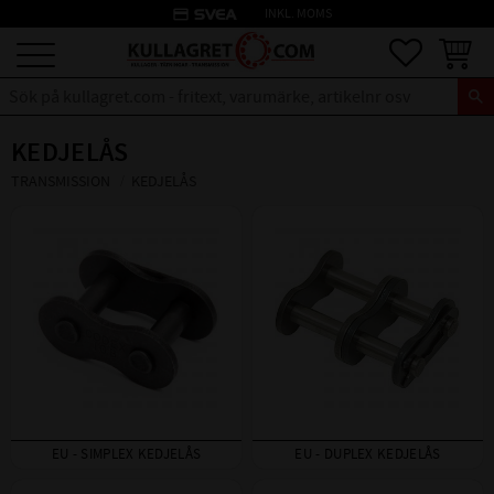
credit_card
INKL. MOMS
Meny
Favoriter
Kundva
KEDJELÅS
TRANSMISSION
KEDJELÅS
EU - SIMPLEX KEDJELÅS
EU - DUPLEX KEDJELÅS