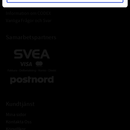
Informationsdatabas
Information om CODEX
Vanliga Frågor och Svar
Samarbetspartners
Kundtjänst
Mina sidor
Kontakta Oss
Köpvillkor