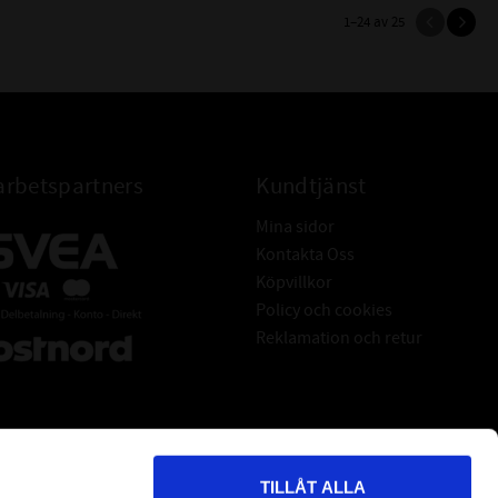
1–
24
av
25
rbetspartners
Kundtjänst
Mina sidor
Kontakta Oss
Köpvillkor
Policy och cookies
Reklamation och retur
TILLÅT ALLA