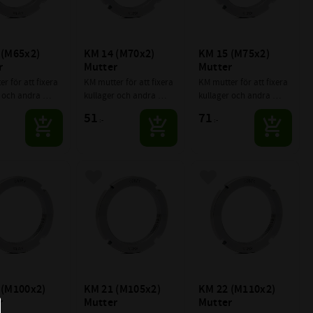
(M65x2) 
KM 14 (M70x2) 
KM 15 (M75x2) 
r
Mutter
Mutter
r för att fixera 
KM mutter för att fixera 
KM mutter för att fixera 
 och andra 
kullager och andra 
kullager och andra 
nter på axlar.
komponenter på axlar.
komponenter på axlar.
51
71
:-
:-
till i favoriter
Lägg till i favoriter
Lägg till i favoriter
(M100x2) 
KM 21 (M105x2) 
KM 22 (M110x2) 
r
Mutter
Mutter