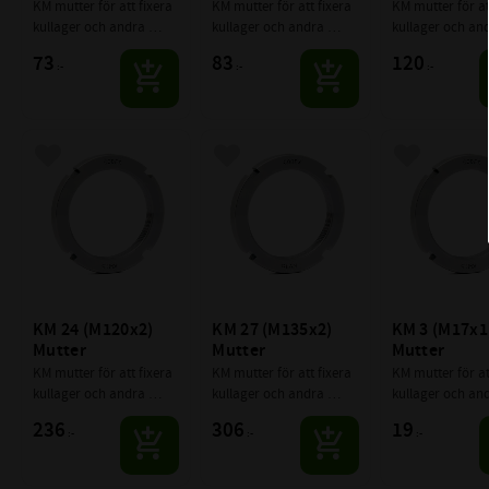
KM mutter för att fixera 
KM mutter för att fixera 
KM mutter för att
kullager och andra 
kullager och andra 
kullager och and
komponenter på axlar.
komponenter på axlar.
komponenter på 
73
83
120
:-
:-
:-
Lägg till i favoriter
Lägg till i favoriter
Lägg till i f
KM 24 (M120x2) 
KM 27 (M135x2) 
KM 3 (M17x1)
Mutter
Mutter
Mutter
KM mutter för att fixera 
KM mutter för att fixera 
KM mutter för att
kullager och andra 
kullager och andra 
kullager och and
komponenter på axlar.
komponenter på axlar.
komponenter på 
236
306
19
:-
:-
:-