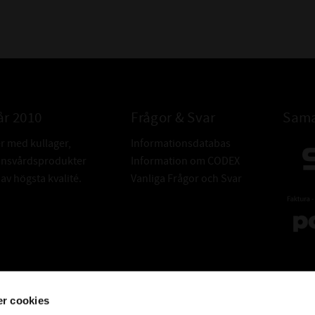
år 2010
Frågor & Svar
Sama
er med kullager,
Informationsdatabas
donsvårdsprodukter
Information om CODEX
v högsta kvalité.
Vanliga Frågor och Svar
r cookies