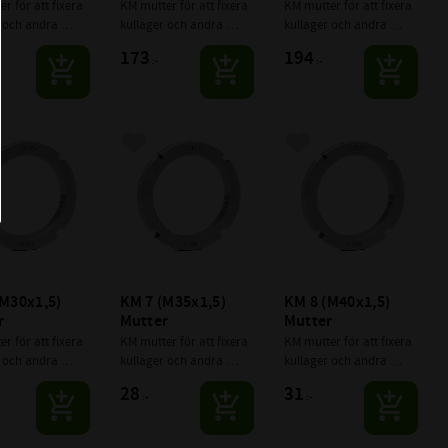
r för att fixera 
KM mutter för att fixera 
KM mutter för att fixera 
 och andra 
kullager och andra 
kullager och andra 
nter på axlar.
komponenter på axlar.
komponenter på axlar.
173
194
:-
:-
till i favoriter
Lägg till i favoriter
Lägg till i favoriter
M30x1,5) 
KM 7 (M35x1,5) 
KM 8 (M40x1,5) 
r
Mutter
Mutter
r för att fixera 
KM mutter för att fixera 
KM mutter för att fixera 
 och andra 
kullager och andra 
kullager och andra 
nter på axlar.
komponenter på axlar.
komponenter på axlar.
28
31
:-
:-