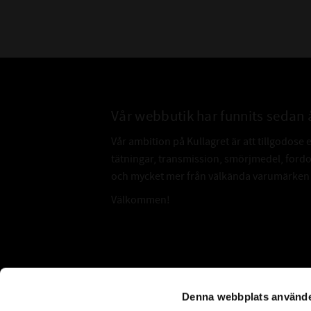
Vår webbutik har funnits sedan 
Vår ambition på Kullagret är att tillgodose 
tätningar, transmission, smörjmedel, for
och mycket mer från välkända varumärken a
Välkommen!
Subscribe
Denna webbplats använde