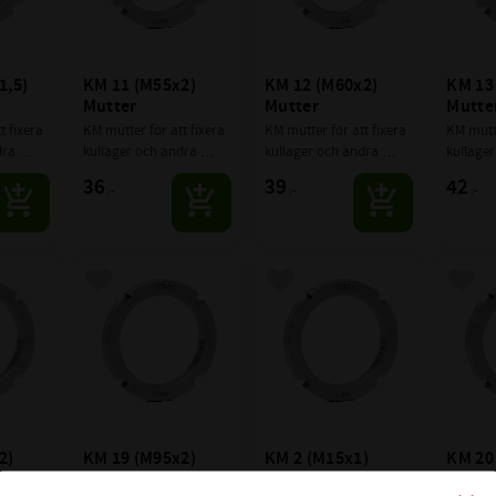
,5) 
KM 11 (M55x2) 
KM 12 (M60x2) 
KM 13 
Mutter
Mutter
Mutte
 fixera 
KM mutter för att fixera 
KM mutter för att fixera 
KM mutte
ra 
kullager och andra 
kullager och andra 
kullager
axlar.
komponenter på axlar.
komponenter på axlar.
kompone
36
39
42
:-
:-
:-
avoriter
Lägg till i favoriter
Lägg till i favoriter
Lägg 
) 
KM 19 (M95x2) 
KM 2 (M15x1) 
KM 20 
Mutter
Mutter
Mutte