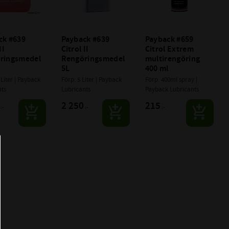
k #639 
Payback #639 
Payback #659 
I 
Citrol II 
Citrol Extrem 
ringsmedel 
Rengöringsmedel 
multirengöring 
5L
400 ml
Liter | Payback 
Förp: 5 Liter | Payback 
Förp. 400ml spray | 
nts
Lubricants
Payback Lubricants
2 250
215
:-
:-
:-