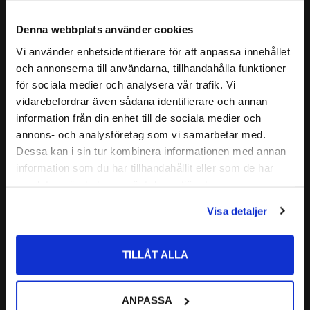
Insexskruv MC6S 12.9 M14x60 
Insexskruv MC6S 12.9 
mm
M14X75 mm
Denna webbplats använder cookies
Metrisk insexskruv med hög 
Metrisk insexskruv med hög 
Vi använder enhetsidentifierare för att anpassa innehållet
hållfasthet för krävande montage.
hållfasthet för krävande montage.
close
och annonserna till användarna, tillhandahålla funktioner
Välkommen till kullagret.com
21
58
:-
:-
för sociala medier och analysera vår trafik. Vi
vidarebefordrar även sådana identifierare och annan
Vill du handla som företag eller privatperson?
information från din enhet till de sociala medier och
annons- och analysföretag som vi samarbetar med.
Lägg till i favoriter
Lägg till i favoriter
FÖRETAG
Dessa kan i sin tur kombinera informationen med annan
information som du har tillhandahållit eller som de har
Priser visas exkl. moms
samlat in när du har använt deras tjänster.
PRIVAT
Visa detaljer
Priser visas inkl. moms
TILLÅT ALLA
Insexskruv MC6S 12.9 M14x80 
Insexskruv MC6S 12.9 
mm
M14x100 mm
ANPASSA
Metrisk insexskruv med hög 
Metrisk insexskruv med hög 