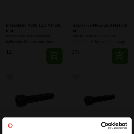
Insexskruv MC6S 12.9 M14x40 
Insexskruv MC6S 12.9 M14x50 
mm
mm
Metrisk insexskruv med hög 
Metrisk insexskruv med hög 
hållfasthet för krävande montage.
hållfasthet för krävande montage.
12
17
:-
:-
Lägg till i favoriter
Lägg till i favoriter