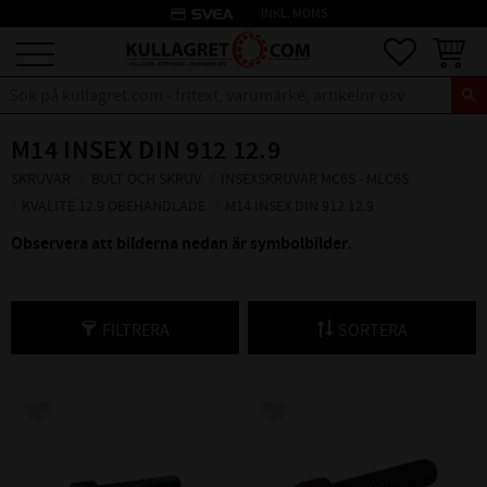
credit_card
INKL. MOMS
Meny
Favoriter
Kundva
M14 INSEX DIN 912 12.9
SKRUVAR
BULT OCH SKRUV
INSEXSKRUVAR MC6S - MLC6S
KVALITÉ 12.9 OBEHANDLADE
M14 INSEX DIN 912 12.9
Observera att bilderna nedan är symbolbilder
.
FILTRERA
SORTERA
Lägg till i favoriter
Lägg till i favoriter