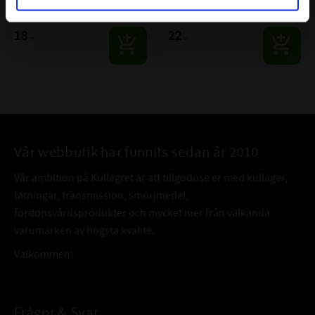
hållfasthet för krävande montage.
hållfasthet för krävande montage.
18
22
:-
:-
Vår webbutik har funnits sedan år 2010
Vår ambition på Kullagret är att tillgodose er med kullager,
tätningar, transmission, smörjmedel,
fordonsvårdsprodukter och mycket mer från välkända
varumärken av högsta kvalité.
Välkommen!
Frågor & Svar