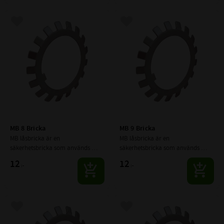
Lägg till i favoriter
Lägg till i favoriter
MB 8 Bricka
MB 9 Bricka
MB låsbricka är en 
MB låsbricka är en 
säkerhetsbricka som används 
säkerhetsbricka som används 
tillsammans med spårmuttrar 
tillsammans med spårmuttrar 
12
12
:-
:-
(KM-muttrar) för att låsa muttern 
(KM-muttrar) för att låsa muttern 
mekaniskt på axeln.
mekaniskt på axeln.
Lägg till i favoriter
Lägg till i favoriter