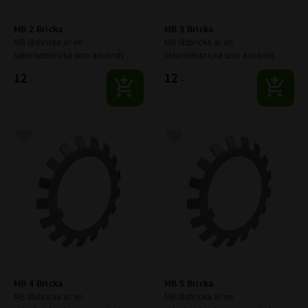
MB 2 Bricka
MB 3 Bricka
MB låsbricka är en 
MB låsbricka är en 
säkerhetsbricka som används 
säkerhetsbricka som används 
tillsammans med spårmuttrar 
tillsammans med spårmuttrar 
12
12
:-
:-
(KM-muttrar) för att låsa muttern 
(KM-muttrar) för att låsa muttern 
mekaniskt på axeln.
mekaniskt på axeln.
Lägg till i favoriter
Lägg till i favoriter
MB 4 Bricka
MB 5 Bricka
MB låsbricka är en 
MB låsbricka är en 