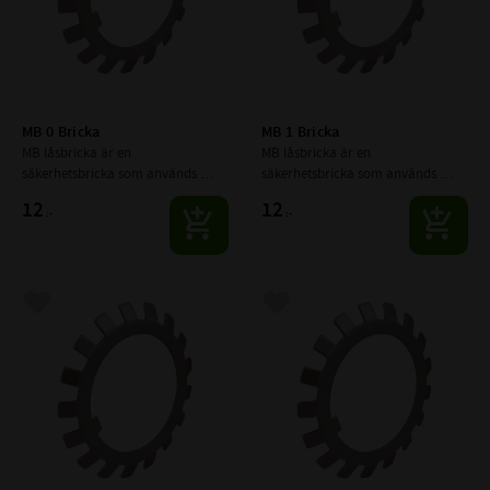
MB 0 Bricka
MB 1 Bricka
MB låsbricka är en 
MB låsbricka är en 
säkerhetsbricka som används 
säkerhetsbricka som används 
tillsammans med spårmuttrar 
tillsammans med spårmuttrar 
12
12
:-
:-
(KM-muttrar) för att låsa muttern 
(KM-muttrar) för att låsa muttern 
mekaniskt på axeln.
mekaniskt på axeln.
Lägg till i favoriter
Lägg till i favoriter