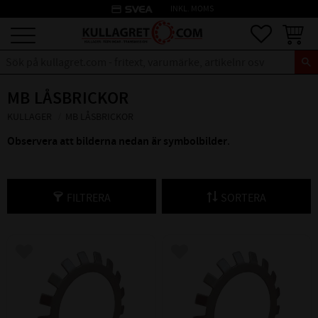
credit_card
INKL. MOMS
Meny
Favoriter
Kundva
MB LÅSBRICKOR
KULLAGER
MB LÅSBRICKOR
Observera att bilderna nedan är symbolbilder
.
FILTRERA
SORTERA
Lägg till i favoriter
Lägg till i favoriter