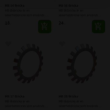
MB 14 Bricka
MB 16 Bricka
MB låsbricka är en 
MB låsbricka är en 
säkerhetsbricka som används 
säkerhetsbricka som används 
tillsammans med spårmuttrar 
tillsammans med spårmuttrar 
18
24
:-
:-
(KM-muttrar) för att låsa muttern 
(KM-muttrar) för att låsa muttern 
mekaniskt på axeln.
mekaniskt på axeln.
Lägg till i favoriter
Lägg till i favoriter
MB 17 Bricka
MB 18 Bricka
MB låsbricka är en 
MB låsbricka är en 
säkerhetsbricka som används 
säkerhetsbricka som används 