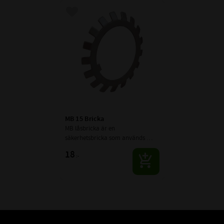
Lägg till i favoriter
MB 15 Bricka
MB låsbricka är en 
säkerhetsbricka som används 
tillsammans med spårmuttrar 
18
:-
(KM-muttrar) för att låsa muttern 
mekaniskt på axeln.