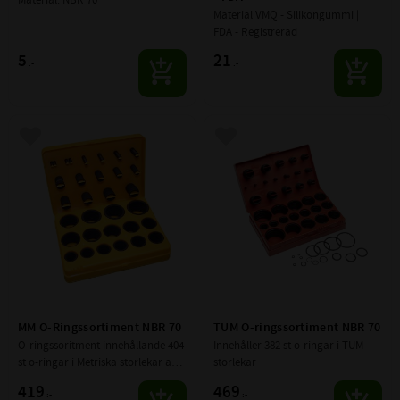
Material VMQ - Silikongummi | 
FDA - Registrerad
5
21
:-
:-
Lägg till i favoriter
Lägg till i favoriter
MM O-Ringssortiment NBR 70
TUM O-ringssortiment NBR 70
O-ringssoritment innehållande 404 
Innehåller 382 st o-ringar i TUM 
st o-ringar i Metriska storlekar av 
storlekar
material  NBR 70
419
469
:-
:-