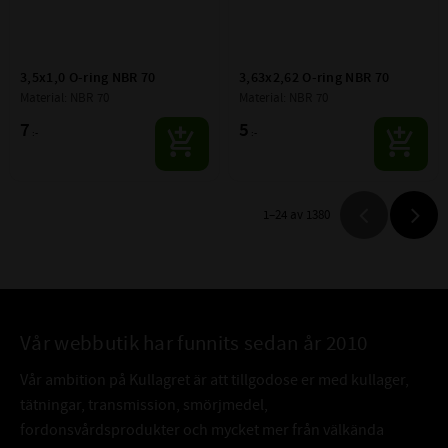
3,5x1,0 O-ring NBR 70
3,63x2,62 O-ring NBR 70
Material: NBR 70
Material: NBR 70
7
5
:-
:-
1–
24
av
1380
Vår webbutik har funnits sedan år 2010
Vår ambition på Kullagret är att tillgodose er med kullager,
tätningar, transmission, smörjmedel,
fordonsvårdsprodukter och mycket mer från välkända