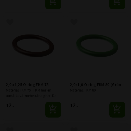
Lägg till i favoriter
Lägg till i favoriter
2,0 x1,25 O-ring FKM 75
2,0x1,0 O-ring FKM 80 (Grön
Material FKM 75 | FKM har en 
Material: FKM 80
utmärkt värmebeständighet. Den 
är tålig mot ozon, syre, 
12
12
:-
:-
mineralolja, syntetiska 
hydraulvätskor, bränslen, 
aromatiska