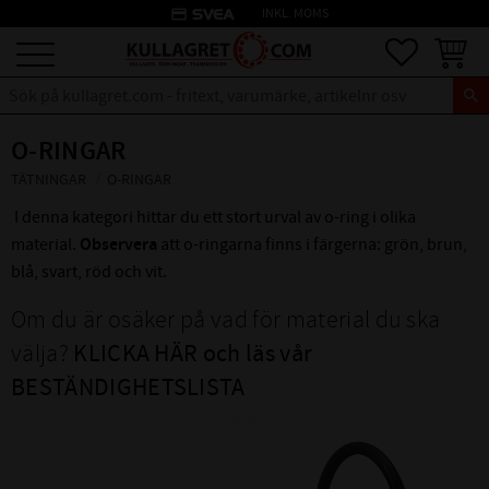
credit_card
INKL. MOMS
Meny
Favoriter
Kundva
O-RINGAR
TÄTNINGAR
O-RINGAR
I denna kategori hittar du ett stort urval av o-ring i olika
material.
Observera
att o-ringarna finns i färgerna: grön, brun,
blå, svart, röd och vit.
Om du är osäker på vad för material du ska
välja?
KLICKA HÄR och läs vår
BESTÄNDIGHETSLISTA