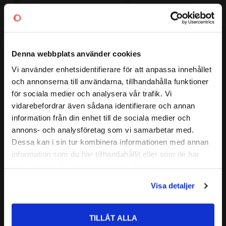
Lägg till i favoriter
Lägg till i favoriter
Denna webbplats använder cookies
Vi använder enhetsidentifierare för att anpassa innehållet
close
och annonserna till användarna, tillhandahålla funktioner
Välkommen till kullagret.com
för sociala medier och analysera vår trafik. Vi
vidarebefordrar även sådana identifierare och annan
2,0x1,5 O-ring NBR 70
2,0x2,0 O-ring NBR 70
Vill du handla som företag eller privatperson?
Material: NBR 70
Material: NBR 70
information från din enhet till de sociala medier och
annons- och analysföretag som vi samarbetar med.
5
5
:-
:-
FÖRETAG
Dessa kan i sin tur kombinera informationen med annan
information som du har tillhandahållit eller som de har
Priser visas exkl. moms
samlat in när du har använt deras tjänster.
PRIVAT
Lägg till i favoriter
Lägg till i favoriter
Visa detaljer
Priser visas inkl. moms
TILLÅT ALLA