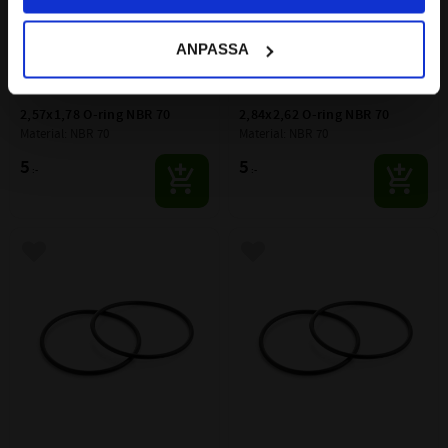
ANPASSA
2,57x1,78 O-ring NBR 70
2,84x2,62 O-ring NBR 70
Material: NBR 70
Material: NBR 70
5
5
:-
:-
Lägg till i favoriter
Lägg till i favoriter