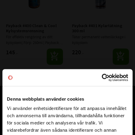
Payback #400 Clean & Cool 
Payback #401 Kylartätning 
Kylsystemsrensning
300 ml
För effektiv rengöring av ditt 
Tätar permanent vattenläckage i 
kylsystem| Förp: 250ml | Payback 
kylsystem
Lubricants
145
220
:-
:-
Denna webbplats använder cookies
Vår webbutik har funnits sedan år 2010
Vi använder enhetsidentifierare för att anpassa innehållet
close
Vår ambition på Kullagret är att tillgodose er med kullager,
och annonserna till användarna, tillhandahålla funktioner
Välkommen till kullagret.com
tätningar, transmission, smörjmedel,
för sociala medier och analysera vår trafik. Vi
fordonsvårdsprodukter och mycket mer från välkända
vidarebefordrar även sådana identifierare och annan
Vill du handla som företag eller privatperson?