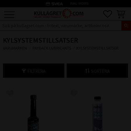
credit_card
INKL. MOMS
Meny
Favoriter
Kundva
KYLSYSTEMSTILLSATSER
VARUMÄRKEN
PAYBACK LUBRICANTS
KYLSYSTEMSTILLSATSER
FILTRERA
SORTERA
Lägg till i favoriter
Lägg till i favoriter