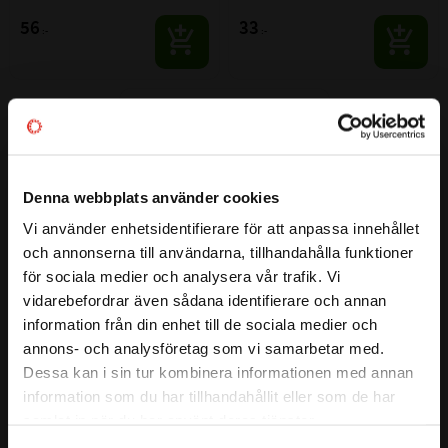
56
33
:-
:-
Lägg till i favoriter
Denna webbplats använder cookies
Vi använder enhetsidentifierare för att anpassa innehållet
close
och annonserna till användarna, tillhandahålla funktioner
Välkommen till kullagret.com
för sociala medier och analysera vår trafik. Vi
vidarebefordrar även sådana identifierare och annan
Vill du handla som företag eller privatperson?
information från din enhet till de sociala medier och
RA3 - 4 SKARVKOPPLING
annons- och analysföretag som vi samarbetar med.
50
:-
FÖRETAG
Dessa kan i sin tur kombinera informationen med annan
information som du har tillhandahållit eller som de har
Priser visas exkl. moms
samlat in när du har använt deras tjänster.
PRIVAT