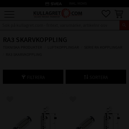
credit_card
INKL. MOMS
Meny
Favoriter
Kundva
RA3 SKARVKOPPLING
TEKNISKA PRODUKTER
LUFTKOPPLINGAR
SERIE RA KOPPLINGAR
RA3 SKARVKOPPLING
FILTRERA
SORTERA
Lägg till i favoriter
Lägg till i favoriter