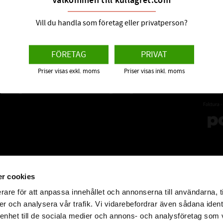
Välkommen till kullagret.com
Vill du handla som företag eller privatperson?
år 2010
Frågor & Svar
Sama
FÖRETAG
PRIVAT
er med kullager,
Informationsdatabas
Priser visas exkl. moms
Priser visas inkl. moms
donsvårdsprodukter
Information om CODEX
v högsta kvalité.
Vanliga Frågor och Svar
r cookies
rare för att anpassa innehållet och annonserna till användarna, t
er och analysera vår trafik. Vi vidarebefordrar även sådana ident
 enhet till de sociala medier och annons- och analysföretag som