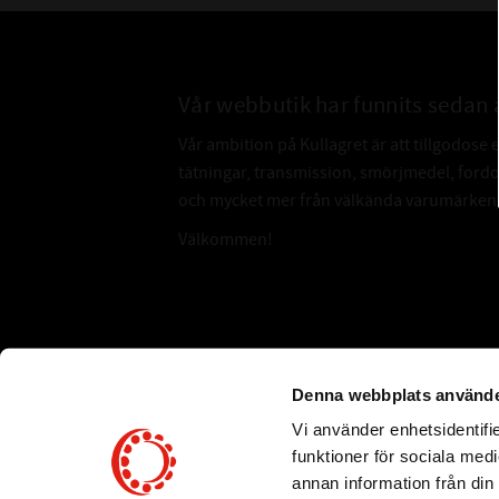
Vår webbutik har funnits sedan 
Vår ambition på Kullagret är att tillgodose 
tätningar, transmission, smörjmedel, for
och mycket mer från välkända varumärken a
Välkommen!
Subscribe
Denna webbplats använde
Vi använder enhetsidentifie
*
Email Address
funktioner för sociala medi
annan information från din