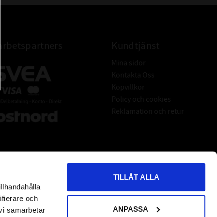
rbetspartners
Kundtjänst
Mina sidor
Kontakta Oss
Köpvillkor
Policy och cookies
Reklamation och retur
TILLÅT ALLA
illhandahålla
*
indicates required
ifierare och
ANPASSA
 vi samarbetar