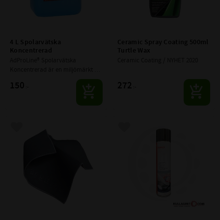
4 L Spolarvätska 
Ceramic Spray Coating 500ml 
Koncentrerad
Turtle Wax
AdProLine® Spolarvätska 
Ceramic Coating / NYHET 2020
Koncentrerad är en miljömärkt 
året-runt-spolarvätska. 
150
272
:-
:-
Fryspunkten justeras beroende på 
utspädning med vatten.
Lägg till i favoriter
Lägg till i favoriter