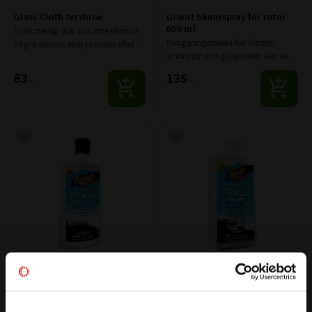
Glass Cloth tershine
Granit Skumspray för rutor 
600 ml
Sjukt trevlig duk som inte lämnar 
Rengöringsmedel för fönster, 
några streaks eller produkt efter 
vindrutor och glaspartier. Ger en 
sig
snabb och enkel rengöring.
83
135
:-
:-
Lägg till i favoriter
Lägg till i favoriter
Perfect Clarity Glass 
Perfect Clarity Glass Sealant
Compound and Polish
Ger en extremt hållbar och 