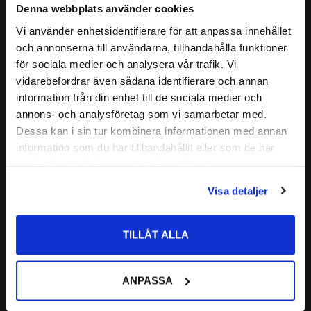
Tar bort bunden smuts som 
vattenavvisande effekt som håller 
Denna webbplats använder cookies
vanliga fönsterrengöringar inte 
månad efter månad
klarar av.
Vi använder enhetsidentifierare för att anpassa innehållet
240
240
:-
:-
close
och annonserna till användarna, tillhandahålla funktioner
Välkommen till kullagret.com
för sociala medier och analysera vår trafik. Vi
vidarebefordrar även sådana identifierare och annan
Vill du handla som företag eller privatperson?
information från din enhet till de sociala medier och
Lägg till i favoriter
Lägg till i favoriter
annons- och analysföretag som vi samarbetar med.
FÖRETAG
Dessa kan i sin tur kombinera informationen med annan
information som du har tillhandahållit eller som de har
Priser visas exkl. moms
samlat in när du har använt deras tjänster.
PRIVAT
Visa detaljer
Priser visas inkl. moms
TILLÅT ALLA
Repel - Clear View tershine
Vision - Glass Cleaner 500 ml 
tershine
En tillsats för spolarvätskan som 
Effektivt glasputs för in och utsida 
gör att rutan blir renare samt du 
ANPASSA
på bilen eller i hemmet med doft 
får en mycket trevlig avrinning 
av pepparmint. För en kladdfri 
som gör körningen betydligt 
71
156
:-
:-
och glänsande yta.
lättare i regn