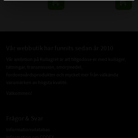
Vår webbutik har funnits sedan år 2010
Vår ambition på Kullagret är att tillgodose er med kullager,
tätningar, transmission, smörjmedel,
fordonsvårdsprodukter och mycket mer från välkända
varumärken av högsta kvalité.
Välkommen!
Frågor & Svar
Informationsdatabas
Information om CODEX