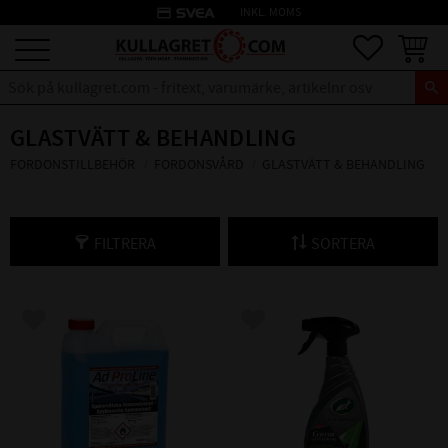
credit_card
INKL. MOMS
Meny
Favoriter
Kundva
GLASTVÄTT & BEHANDLING
FORDONSTILLBEHÖR
FORDONSVÅRD
GLASTVÄTT & BEHANDLING
FILTRERA
SORTERA
Lägg till i favoriter
Lägg till i favoriter