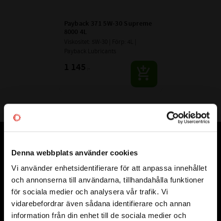
Payback 371 5W-30 Supreme 
8000 4L
Viskositet: 5W-30 | Förp: 4L | 
Payback Lubricants
1 145
:-
Vår webbutik har funnits sedan år 2010
Denna webbplats använder cookies
Vår ambition på Kullagret är att tillgodose er med kullager,
Vi använder enhetsidentifierare för att anpassa innehållet
close
tätningar, transmission, smörjmedel,
och annonserna till användarna, tillhandahålla funktioner
Välkommen till kullagret.com
fordonsvårdsprodukter och mycket mer från välkända
för sociala medier och analysera vår trafik. Vi
varumärken av högsta kvalité.
vidarebefordrar även sådana identifierare och annan
Vill du handla som företag eller privatperson?
information från din enhet till de sociala medier och
Välkommen!