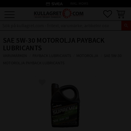
credit_card
INKL. MOMS
Meny
Favoriter
Kundva
SAE 5W-30 MOTOROLJA PAYBACK
LUBRICANTS
VARUMÄRKEN
PAYBACK LUBRICANTS
MOTOROLJA
SAE 5W-30
MOTOROLJA PAYBACK LUBRICANTS
Lägg till i favoriter