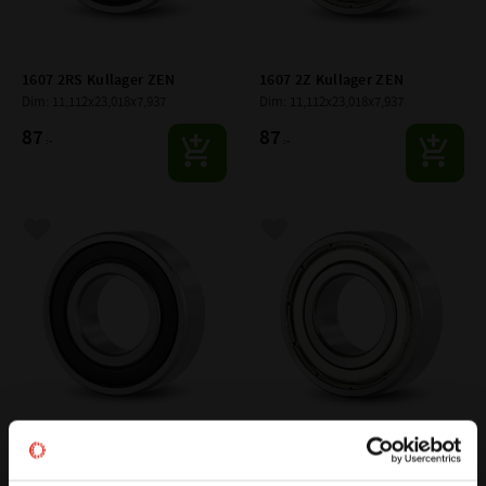
1607 2RS Kullager ZEN
1607 2Z Kullager ZEN
Dim: 11,112x23,018x7,937
Dim: 11,112x23,018x7,937
87
87
:-
:-
Lägg till i favoriter
Lägg till i favoriter
1614 2RS Kullager ZEN
1614 2Z Kullager ZEN
Dim: 9,525x28,575x9,525
Dim: 9,525x28,575x9,525