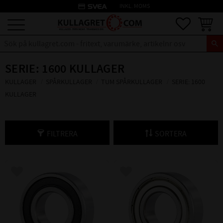
credit_card
INKL. MOMS
Meny
Favoriter
Kundva
SERIE: 1600 KULLAGER
KULLAGER
SPÅRKULLAGER
TUM SPÅRKULLAGER
SERIE: 1600
KULLAGER
FILTRERA
SORTERA
Lägg till i favoriter
Lägg till i favoriter