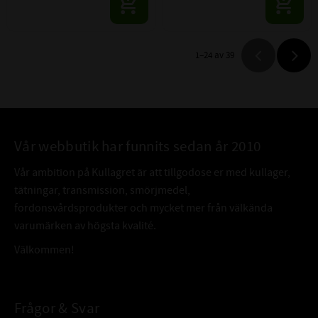
1–
24
av
39
Vår webbutik har funnits sedan år 2010
Vår ambition på Kullagret är att tillgodose er med kullager,
tätningar, transmission, smörjmedel,
fordonsvårdsprodukter och mycket mer från välkända
varumärken av högsta kvalité.
Välkommen!
Frågor & Svar