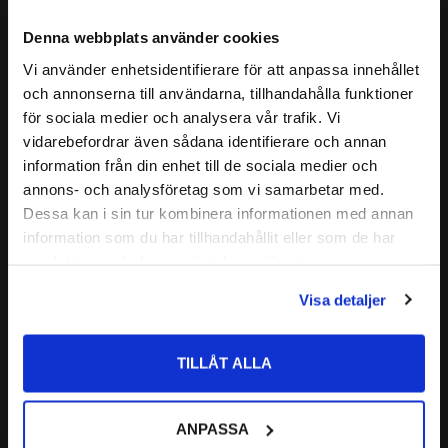
87
87
:-
:-
Denna webbplats använder cookies
Vi använder enhetsidentifierare för att anpassa innehållet
close
och annonserna till användarna, tillhandahålla funktioner
Välkommen till kullagret.com
för sociala medier och analysera vår trafik. Vi
Lägg till i favoriter
Lägg till i favoriter
vidarebefordrar även sådana identifierare och annan
Vill du handla som företag eller privatperson?
information från din enhet till de sociala medier och
annons- och analysföretag som vi samarbetar med.
FÖRETAG
Dessa kan i sin tur kombinera informationen med annan
information som du har tillhandahållit eller som de har
Priser visas exkl. moms
samlat in när du har använt deras tjänster.
PRIVAT
Visa detaljer
Priser visas inkl. moms
1616 2RS Kullager ZEN
1616 2Z Kullager ZEN
Dim: 12,7x28,575x9,525
Dim: 12,7x28,575x9,525
TILLÅT ALLA
87
87
:-
:-
ANPASSA