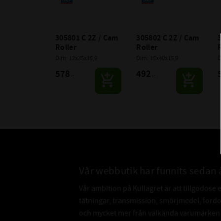
305801 C 2Z / Cam 
305802 C 2Z / Cam 
3
Roller
Roller
R
Dim: 12x35x15,9
Dim: 15x40x15,9
D
578
492
:-
:-
Vår webbutik har funnits sedan 
Vår ambition på Kullagret är att tillgodose 
tätningar, transmission, smörjmedel, for
och mycket mer från välkända varumärken a