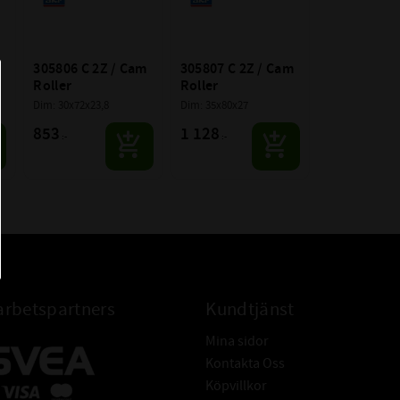
 
305806 C 2Z / Cam 
305807 C 2Z / Cam 
Roller
Roller
Dim: 30x72x23,8
Dim: 35x80x27
853
1 128
:-
:-
rbetspartners
Kundtjänst
Mina sidor
Kontakta Oss
Köpvillkor