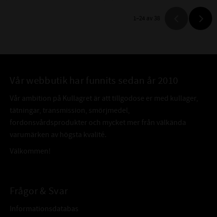
1–
24
av
38
Vår webbutik har funnits sedan år 2010
Vår ambition på Kullagret är att tillgodose er med kullager,
tätningar, transmission, smörjmedel,
fordonsvårdsprodukter och mycket mer från välkända
varumärken av högsta kvalité.
Välkommen!
Frågor & Svar
Informationsdatabas