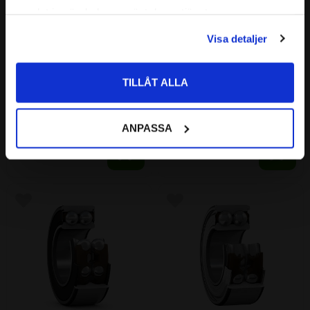
Priser visas exkl. moms
samlat in när du har använt deras tjänster.
PRIVAT
Visa detaljer
Priser visas inkl. moms
3205 2Z TN 
3205 TN 
TILLÅT ALLA
Vinkelkontaktkullager 
Vinkelkontaktkullager 
Dubbelradigt CODEX
Tvåradigt CODEX
CODEX | Dim: 25x52x20,6
CODEX | Dim: 25x52x20,6
ANPASSA
194
173
:-
:-
Lägg till i favoriter
Lägg till i favoriter