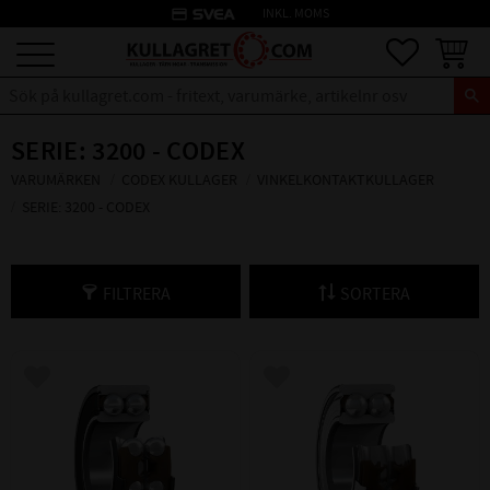
credit_card
INKL. MOMS
Meny
Favoriter
Kundva
SERIE: 3200 - CODEX
VARUMÄRKEN
CODEX KULLAGER
VINKELKONTAKTKULLAGER
SERIE: 3200 - CODEX
FILTRERA
SORTERA
Lägg till i favoriter
Lägg till i favoriter