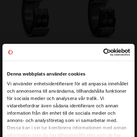
3204 TN 
3205 2RS TN 
Vinkelkontaktkullager 
Vinkelkontaktkullager 
Dubbelradigt CODEX
Dubbelradigt CODEX
Codex | Dim: 20x47x20,6
CODEX | Dim: 25x52x20,6
Denna webbplats använder cookies
163
184
Vi använder enhetsidentifierare för att anpassa innehållet
:-
:-
close
och annonserna till användarna, tillhandahålla funktioner
Välkommen till kullagret.com
för sociala medier och analysera vår trafik. Vi
vidarebefordrar även sådana identifierare och annan
Vill du handla som företag eller privatperson?
Lägg till i favoriter
Lägg till i favoriter
information från din enhet till de sociala medier och
annons- och analysföretag som vi samarbetar med.
FÖRETAG
Dessa kan i sin tur kombinera informationen med annan
information som du har tillhandahållit eller som de har