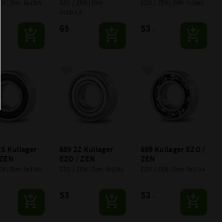
EN | Dim: 6x13x5
EZO / ZEN | Dim: 
EZO / ZEN | DIM: 7x14x5
6x13x3,5
65
53
:-
:-
till i favoriter
Lägg till i favoriter
Lägg till i favoriter
S Kullager 
689 2Z Kullager 
689 Kullager EZO / 
 ZEN
EZO / ZEN
ZEN
EN | Dim: 9x17x5
EZO / ZEN | Dim: 9x17x5
EZO / ZEN | Dim: 9x17x4
53
53
:-
:-