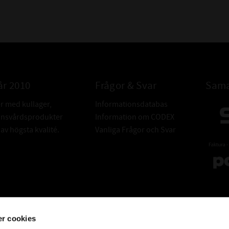
år 2010
Frågor & Svar
Sama
er med kullager,
Informationsdatabas
donsvårdsprodukter
Information om CODEX
v högsta kvalité.
Vanliga Frågor och Svar
r cookies