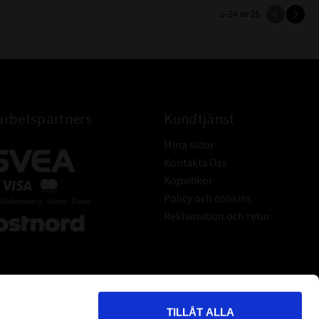
1–
24
av
25
rbetspartners
Kundtjänst
Mina sidor
Kontakta Oss
Köpvillkor
Policy och cookies
Reklamation och retur
TILLÅT ALLA