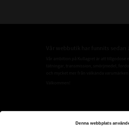
Vår webbutik har funnits sedan 
Vår ambition på Kullagret är att tillgodose 
tätningar, transmission, smörjmedel, for
och mycket mer från välkända varumärken a
Välkommen!
Subscribe
Denna webbplats använde