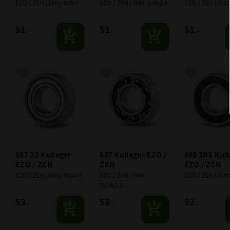
EZO / ZEN | Dim: 4x9x4
EZO / ZEN | Dim: 4x9x2,5
EZO / ZEN | Dim
51
51
51
:-
:-
:-
Lägg till i favoriter
Lägg till i favoriter
Lägg till i f
687 2Z Kullager 
687 Kullager EZO / 
688 2RS Kull
EZO / ZEN
ZEN
EZO / ZEN
EZO / ZEN | Dim: 7x14x5
EZO / ZEN | Dim: 
EZO / ZEN | Dim
7x14x3,5
53
53
62
:-
:-
:-