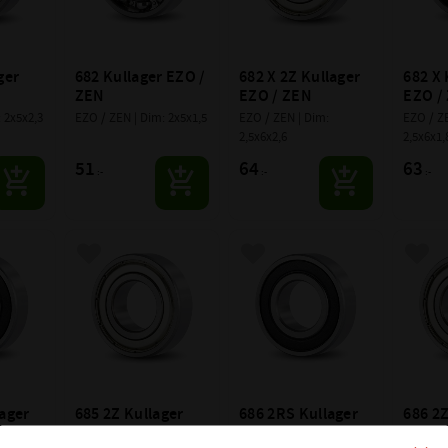
er 
682 Kullager EZO / 
682 X 2Z Kullager 
682 X 
ZEN
EZO / ZEN
EZO /
 2x5x2,3
EZO / ZEN | Dim: 2x5x1,5
EZO / ZEN | Dim: 
EZO / ZE
2,5x6x2,6
2,5x6x1,
51
64
63
:-
:-
:-
avoriter
Lägg till i favoriter
Lägg till i favoriter
Lägg 
ager 
685 2Z Kullager 
686 2RS Kullager 
686 2Z
EZO / ZEN
EZO / ZEN
EZO /