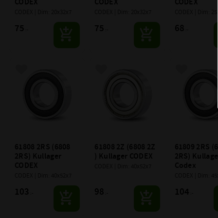
CODEX
CODEX
CODEX
CODEX | Dim: 20x32x7
CODEX | Dim: 20x32x7
CODEX | Dim: 25
75
75
68
:-
:-
:-
Lägg till i favoriter
Lägg till i favoriter
Lägg till i f
61808 2RS (6808 
61808 2Z (6808 2Z 
61809 2RS (6
2RS) Kullager 
) Kullager CODEX
2RS) Kullager
CODEX
Codex
CODEX | Dim: 40x52x7
CODEX | Dim: 40x52x7
CODEX | Dim: 45
103
98
104
:-
:-
:-