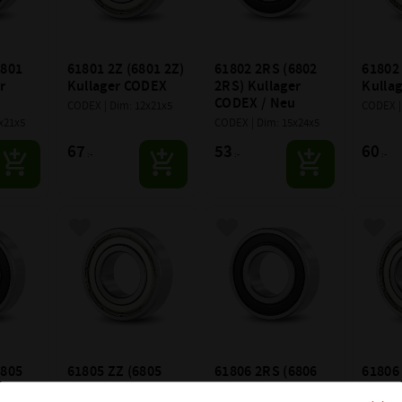
801 
61801 2Z (6801 2Z) 
61802 2RS (6802 
61802 
 
Kullager CODEX
2RS) Kullager 
Kulla
CODEX / Neu
CODEX | Dim: 12x21x5
CODEX |
x21x5
CODEX | Dim: 15x24x5
67
53
60
:-
:-
:-
avoriter
Lägg till i favoriter
Lägg till i favoriter
Lägg 
805 
61805 ZZ (6805 
61806 2RS (6806 
61806 
 
2Z) Kullager 
2RS) Kullager 
2Z) Ku