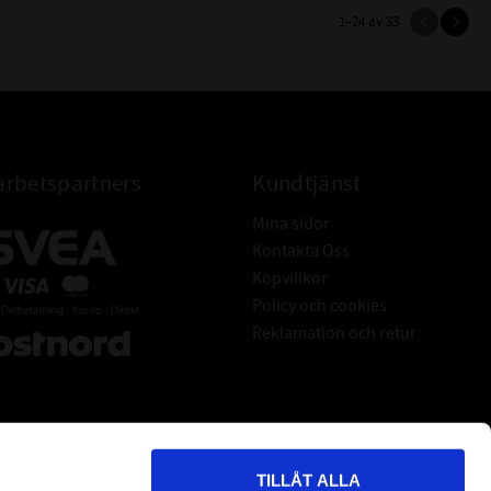
1–
24
av
33
rbetspartners
Kundtjänst
Mina sidor
Kontakta Oss
Köpvillkor
Policy och cookies
Reklamation och retur
TILLÅT ALLA