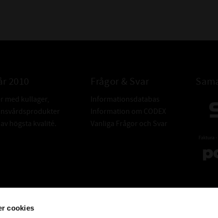
år 2010
Frågor & Svar
Sama
er med kullager,
Informationsdatabas
donsvårdsprodukter
Information om CODEX
v högsta kvalité.
Vanliga Frågor och Svar
r cookies