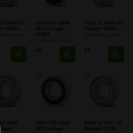
2Z (6802 2Z) 
61803 2RS (6803 
61803 2Z (6803 2Z) 
ger CODEX
2RS) Kullager 
Kullager CODEX
CODEX
 DIm: 15x24x5
CODEX | Dim: 17x26x5
CODEX | Dim: 17x26x5
65
65
:-
:-
till i favoriter
Lägg till i favoriter
Lägg till i favoriter
ZZ (6806 
61807 2RS (6807 
61807 2Z (6807 2Z) 
llager 
2RS) Kullager 
Kullager CODEX