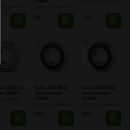
X
Codex
CODEX | Dim: 35x47x7
 Dim: 30x42x7
CODEX | Dim: 35x47x7
81
110
:-
:-
till i favoriter
Lägg till i favoriter
Lägg till i favoriter
2Z (6810 2Z) 
61811 2RS (6811 
61812 2RS (6812 
ger CODEX
2RS) Kullager 
2RS) Kullager 
CODEX
CODEX
 Dim: 50x65x7
CODEX | Dim: 55x72x9
CODEX | Dim: 60x78x10
299
322
:-
:-