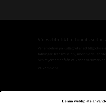
Vår webbutik har funnits sedan 
Vår ambition på Kullagret är att tillgodose 
tätningar, transmission, smörjmedel, for
och mycket mer från välkända varumärken a
Välkommen!
Subscribe
Denna webbplats använde