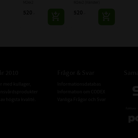
M24x2
M24x2 (Vänster)
520
520
:-
:-
år 2010
Frågor & Svar
Sama
er med kullager,
Informationsdatabas
donsvårdsprodukter
Information om CODEX
v högsta kvalité.
Vanliga Frågor och Svar