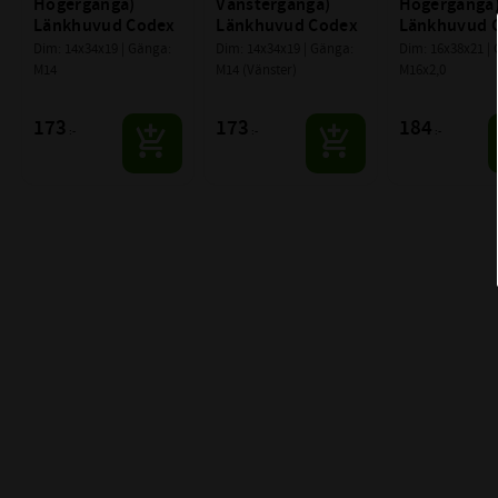
Högergänga) 
Vänstergänga) 
Högergänga)
Länkhuvud Codex
Länkhuvud Codex
Länkhuvud 
Dim: 14x34x19 | Gänga: 
Dim: 14x34x19 | Gänga: 
Dim: 16x38x21 | 
M14
M14 (Vänster)
M16x2,0
173
173
184
:-
:-
:-