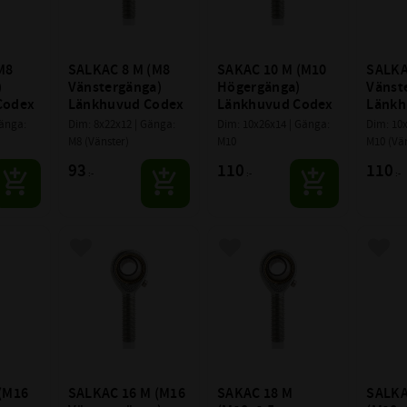
8 
SALKAC 8 M (M8 
SAKAC 10 M (M10 
SALKA
 
Vänstergänga) 
Högergänga) 
Vänste
Codex
Länkhuvud Codex
Länkhuvud Codex
Länkh
änga: 
Dim: 8x22x12 | Gänga: 
Dim: 10x26x14 | Gänga: 
Dim: 10x
M8 (Vänster)
M10
M10 (Vä
93
110
110
:-
:-
:-
avoriter
Lägg till i favoriter
Lägg till i favoriter
Lägg 
(M16 
SALKAC 16 M (M16 
SAKAC 18 M 
SALKA