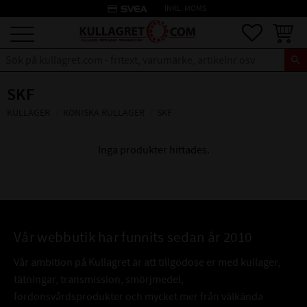
credit_card
INKL. MOMS
Meny
Favoriter
Kundva
SKF
KULLAGER
KONISKA RULLAGER
SKF
Inga produkter hittades.
Vår webbutik har funnits sedan år 2010
Vår ambition på Kullagret är att tillgodose er med kullager,
tätningar, transmission, smörjmedel,
fordonsvårdsprodukter och mycket mer från välkända