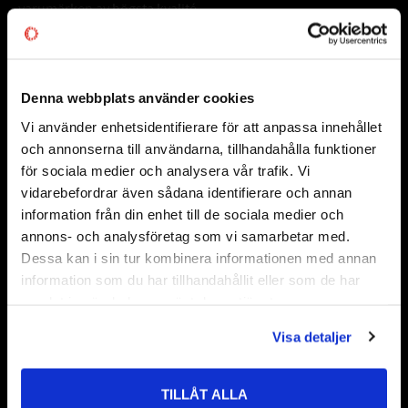
varumärken av högsta kvalité.
Välkommen!
Denna webbplats använder cookies
Frågor & Svar
Vi använder enhetsidentifierare för att anpassa innehållet
close
Informationsdatabas
och annonserna till användarna, tillhandahålla funktioner
Välkommen till kullagret.com
Information om CODEX
för sociala medier och analysera vår trafik. Vi
vidarebefordrar även sådana identifierare och annan
Vanliga Frågor och Svar
Vill du handla som företag eller privatperson?
information från din enhet till de sociala medier och
annons- och analysföretag som vi samarbetar med.
Samarbetspartners
FÖRETAG
Dessa kan i sin tur kombinera informationen med annan
information som du har tillhandahållit eller som de har
Priser visas exkl. moms
samlat in när du har använt deras tjänster.
PRIVAT
Visa detaljer
Priser visas inkl. moms
TILLÅT ALLA