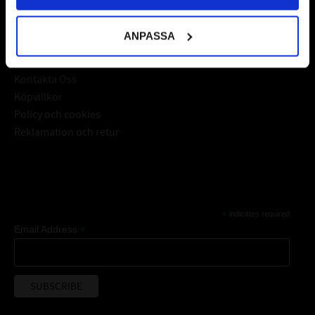
Kundtjänst
ANPASSA
Mina sidor
Kontakta Oss
Köpvillkor
Policy och cookies
Reklamation och retur
Subscribe
*
indicates required
*
Email Address