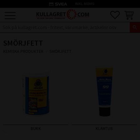
credit_card
INKL. MOMS
Meny
Favoriter
Kundva
SMÖRJFETT
KEMISKA PRODUKTER
SMÖRJFETT
BURK
KLÄMTUB