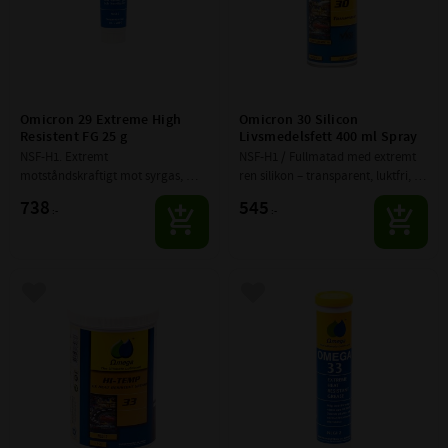
Omicron 29 Extreme High 
Omicron 30 Silicon 
Resistent FG 25 g
Livsmedelsfett 400 ml Spray
NSF-H1. Extremt 
NSF-H1 / Fullmatad med extremt 
motståndskraftigt mot syrgas, 
ren silikon – transparent, luktfri, 
syre och flertalet kemiska ämnen.
vattenresistent och effektivt 
738
545
:-
:-
rostskyddande.
Lägg till i favoriter
Lägg till i favoriter