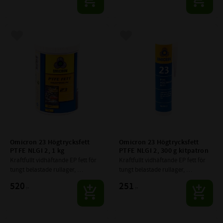
Lägg till i favoriter
Lägg till i favoriter
Omicron 23 Högtrycksfett 
Omicron 23 Högtrycksfett 
PTFE NLGI 2, 1 kg
PTFE NLGI 2, 300 g kitpatron
Kraftfullt vidhäftande EP fett för 
Kraftfullt vidhäftande EP fett för 
tungt belastade rullager, 
tungt belastade rullager, 
bussningar och öppna ytor
bussningar och öppna ytor
520
251
:-
:-