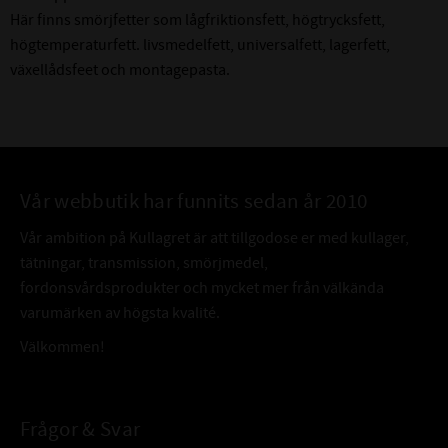
Här finns smörjfetter som lågfriktionsfett, högtrycksfett,
högtemperaturfett. livsmedelfett, universalfett, lagerfett,
växellådsfeet och montagepasta.
Vår webbutik har funnits sedan år 2010
Vår ambition på Kullagret är att tillgodose er med kullager,
tätningar, transmission, smörjmedel,
fordonsvårdsprodukter och mycket mer från välkända
varumärken av högsta kvalité.
Välkommen!
Frågor & Svar