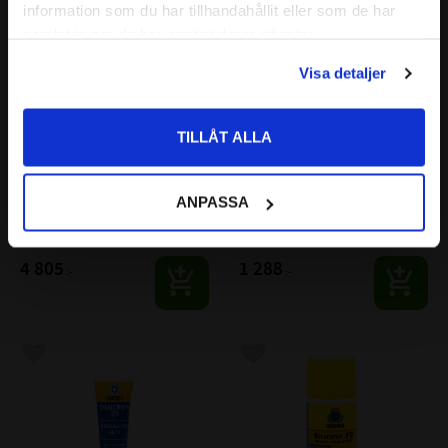
information som du har tillhandahållit eller som de har
Priser visas exkl. moms
samlat in när du har använt deras tjänster.
PRIVAT
Visa detaljer
Priser visas inkl. moms
TILLÅT ALLA
Omega 28 Super 
Omega 28 Super 
Universalfett NLGI 2, 100 g 
Universalfett NLGI 2, 15 g 
burk
klämtub
ANPASSA
Resistent mot nästan allt som 
Resistent mot nästan allt som 
syrgas, syror, baser, lösningsmedel 
syrgas, syror, baser, lösningsmedel 
och radioaktivitet.
och radioaktivitet.
4 805
1 288
:-
:-
Lägg till i favoriter
Lägg till i favoriter