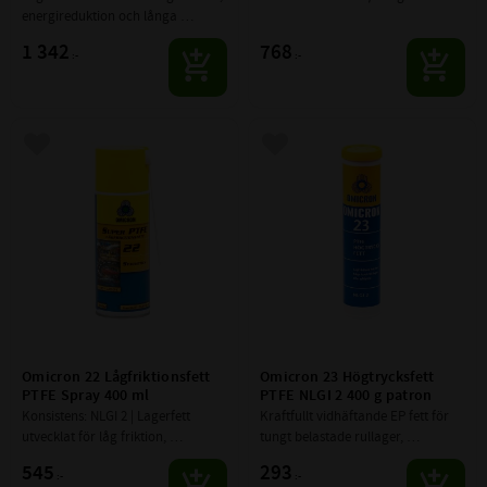
energireduktion och långa 
smörjintervaller.
1 342
768
:-
:-
Lägg till i favoriter
Lägg till i favoriter
Omicron 22 Lågfriktionsfett 
Omicron 23 Högtrycksfett 
PTFE Spray 400 ml
PTFE NLGI 2 400 g patron
Konsistens: NLGI 2 | Lagerfett 
Kraftfullt vidhäftande EP fett för 
utvecklat för låg friktion, 
tungt belastade rullager, 
energireduktion och långa 
bussningar och öppna ytor
545
293
:-
:-
smörjintervaller