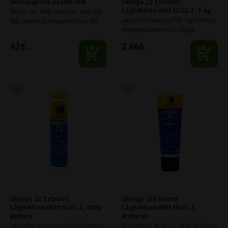
Smörjspruta Granit röd
Omega 22 Extremt 
Lågfriktionsfett NLGI 2, 1 kg
Passar för 400g patroner eller löst 
Lagerfett utvecklat för låg friktion, 
fett, levereras komplett med 300 
energireduktion och långa 
mm armerad pansarslang och 4 
smörjintervaller.
backig fettnippeln som passar på 
425
2 866
:-
:-
smörjnippeln.
Lägg till i favoriter
Lägg till i favoriter
Omega 22 Extremt 
Omega 22Extremt 
Lågfriktionsfett NLGI 2, 400g 
Lågfriktionsfett NLGI 2, 
patron
klämtub
Lagerfett utvecklat för låg friktion, 
Konsistens: NLGI 2 / 200gr Klämtub