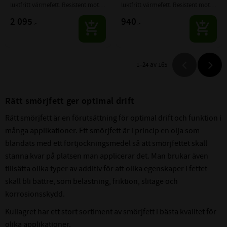
luktfritt värmefett. Resistent mot 
luktfritt värmefett. Resistent mot 
vatten, med starkt rostskydd.
vatten, med starkt rostskydd.
2 095
940
:-
:-
1–
24
av
165
Rätt smörjfett ger optimal drift
Rätt smörjfett är en förutsättning för optimal drift och funktion i
många applikationer. Ett smörjfett är i princip en olja som
blandats med ett förtjockningsmedel så att smörjfettet skall
stanna kvar på platsen man applicerar det. Man brukar även
tillsätta olika typer av additiv för att olika egenskaper i fettet
skall bli bättre, som belastning, friktion, slitage och
korrosionsskydd.
Kullagret har ett stort sortiment av smörjfett i bästa kvalitet för
olika applikationer.