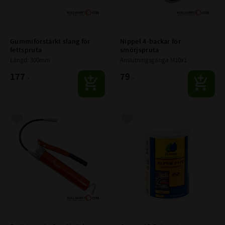
Gummiförstärkt slang för 
Nippel 4-backar för 
fettspruta
smörjspruta
Längd: 300mm
Anslutningsgänga M10x1
177
79
:-
:-
Lägg till i favoriter
Lägg till i favoriter