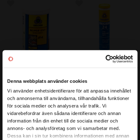
Lägg till i favoriter
Lägg till i favoriter
Omicron 24 Super OXY PTFE 
Omicron 24 Super OXY PTFE 
NLGI 2 Fett 1 kg
NLGI 2 Fett 400 g patron
Denna webbplats använder cookies
Värme & syreresistent fett med 
Värme & syreresistent fett med 
brett användningsområde. 
brett användningsområde. 
Vi använder enhetsidentifierare för att anpassa innehållet
Extremt motståndskraftig och för 
Extremt motståndskraftig och för 
close
25 720
10 495
och annonserna till användarna, tillhandahålla funktioner
:-
:-
nästan allt. T.o.m. radioaktiv 
nästan allt. T.o.m. radioaktiv 
Välkommen till kullagret.com
strålning till ca 107 rad.
strålning till ca 107 rad.
för sociala medier och analysera vår trafik. Vi
vidarebefordrar även sådana identifierare och annan
Vill du handla som företag eller privatperson?
information från din enhet till de sociala medier och
Lägg till i favoriter
Lägg till i favoriter
annons- och analysföretag som vi samarbetar med.
FÖRETAG
Dessa kan i sin tur kombinera informationen med annan