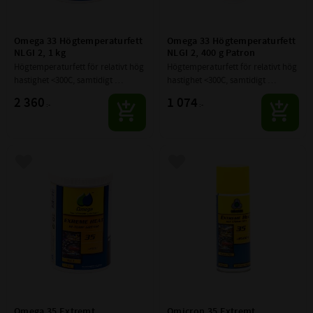
Omega 33 Högtemperaturfett 
Omega 33 Högtemperaturfett 
NLGI 2, 1 kg
NLGI 2, 400 g Patron
Högtemperaturfett för relativt hög 
Högtemperaturfett för relativt hög 
hastighet <300C, samtidigt 
hastighet <300C, samtidigt 
låghastighetsfett normal 
låghastighetsfett normal 
2 360
1 074
:-
:-
temperatur.
temperatur.
Lägg till i favoriter
Lägg till i favoriter
Omega 35 Extremt 
Omicron 35 Extremt 