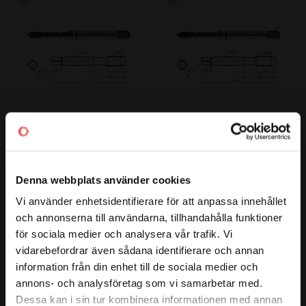
Lägg till i favoriter
Lägg till i favoriter
M10 Gängtapp Spiral Prime 
M12 Gängtapp Spiral Prime 
HSS-PM X-Coating
HSS-PM X-Coating
M10 Spiralgängtapp för bottenhål.
M12 Spiralgängtapp för bottenhål.
Denna webbplats använder cookies
613
629
:-
:-
Vi använder enhetsidentifierare för att anpassa innehållet
close
och annonserna till användarna, tillhandahålla funktioner
Välkommen till kullagret.com
för sociala medier och analysera vår trafik. Vi
vidarebefordrar även sådana identifierare och annan
Vill du handla som företag eller privatperson?
Lägg till i favoriter
Lägg till i favoriter
information från din enhet till de sociala medier och
annons- och analysföretag som vi samarbetar med.
FÖRETAG
Dessa kan i sin tur kombinera informationen med annan