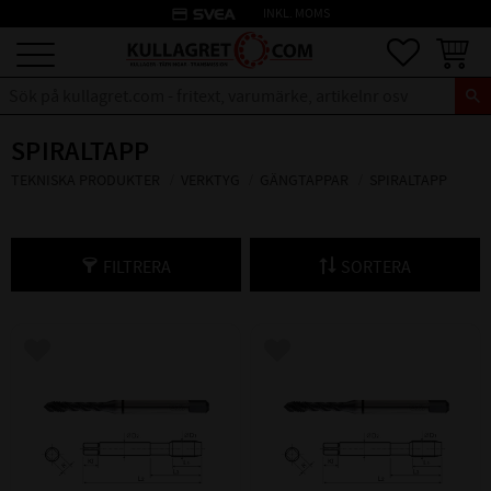
credit_card
INKL. MOMS
Meny
Favoriter
Kundva
SPIRALTAPP
TEKNISKA PRODUKTER
VERKTYG
GÄNGTAPPAR
SPIRALTAPP
FILTRERA
SORTERA
Lägg till i favoriter
Lägg till i favoriter