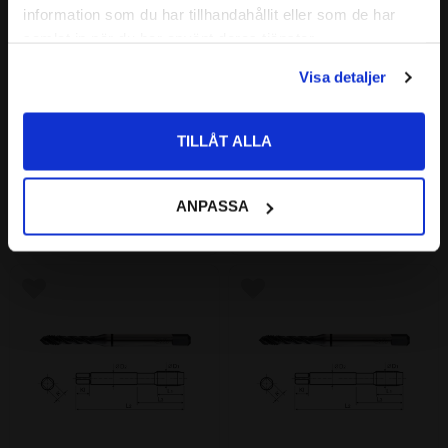
information som du har tillhandahållit eller som de har
Priser visas exkl. moms
samlat in när du har använt deras tjänster.
PRIVAT
Visa detaljer
Priser visas inkl. moms
M14 Gängtapp Spiral Prime 
M16 Gängtapp Spiral Prime 
TILLÅT ALLA
HSS-PM X-Coating
HSS-PM X-Coating
M14 Spiralgängtapp för bottenhål.
M16 Spiralgängtapp för bottenhål.
782
940
ANPASSA
:-
:-
Lägg till i favoriter
Lägg till i favoriter