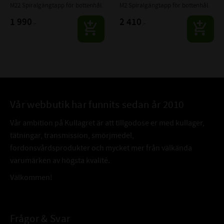
M22 Spiralgängtapp för bottenhål.
M2 Spiralgängtapp för bottenhål.
1 990
2 410
:-
:-
Vår webbutik har funnits sedan år 2010
Vår ambition på Kullagret är att tillgodose er med kullager,
tätningar, transmission, smörjmedel,
fordonsvårdsprodukter och mycket mer från välkända
varumärken av högsta kvalité.
Välkommen!
Frågor & Svar