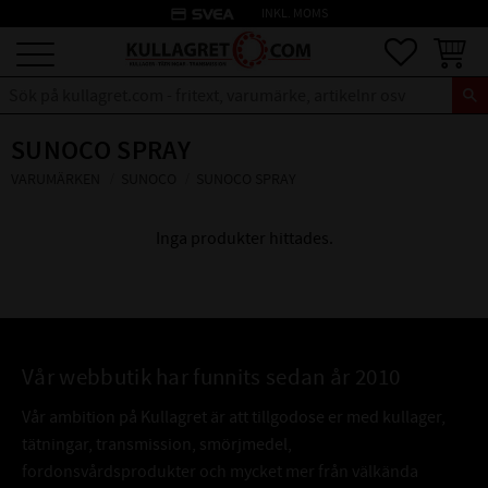
credit_card
INKL. MOMS
Meny
Favoriter
Kundva
SUNOCO SPRAY
VARUMÄRKEN
SUNOCO
SUNOCO SPRAY
Inga produkter hittades.
Vår webbutik har funnits sedan år 2010
Vår ambition på Kullagret är att tillgodose er med kullager,
tätningar, transmission, smörjmedel,
fordonsvårdsprodukter och mycket mer från välkända