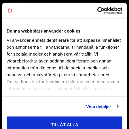
varumärken av högsta kvalité.
Välkommen!
Denna webbplats använder cookies
Frågor & Svar
Vi använder enhetsidentifierare för att anpassa innehållet
close
Informationsdatabas
och annonserna till användarna, tillhandahålla funktioner
Välkommen till kullagret.com
Information om CODEX
för sociala medier och analysera vår trafik. Vi
vidarebefordrar även sådana identifierare och annan
Vanliga Frågor och Svar
Vill du handla som företag eller privatperson?
information från din enhet till de sociala medier och
annons- och analysföretag som vi samarbetar med.
Samarbetspartners
FÖRETAG
Dessa kan i sin tur kombinera informationen med annan
information som du har tillhandahållit eller som de har
Priser visas exkl. moms
samlat in när du har använt deras tjänster.
PRIVAT
Visa detaljer
Priser visas inkl. moms
TILLÅT ALLA