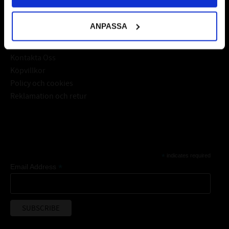
Kundtjänst
ANPASSA
Mina sidor
Kontakta Oss
Köpvillkor
Policy och cookies
Reklamation och retur
Subscribe
*
indicates required
*
Email Address