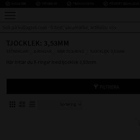
check_circle_outline
check_circle_outline
check_circle_outline
check_circle_outline
KULLAGER
TÄTNINGAR
TRANSMISSION
PÅ NÄTET SEDAN 2010
TJOCKLEK: 3,53MM
TÄTNINGAR
X-RINGAR
NBR 70 X-RING
TJOCKLEK: 3,53MM
Här hittar du X-ringar med tjocklek 3,53mm
FILTRERA
Välj sortering
Välj visningsvy