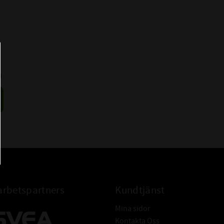
0
rbetspartners
Kundtjänst
Mina sidor
Kontakta Oss