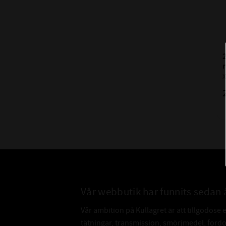
X
Vår webbutik har funnits sedan 
Vår ambition på Kullagret är att tillgodose 
tätningar, transmission, smörjmedel, for