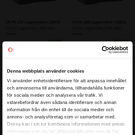
UCPA 207 Lagerenhet CODEX
UCPA 208 Lagerenhet CODEX
CODEX Lagerenhet | FÖR AXEL: 
CODEX Lagerenhet | FÖR AXEL: 
35mm
40mm
310
415
:-
:-
Denna webbplats använder cookies
Lägg till i favoriter
Lägg till i favoriter
Vi använder enhetsidentifierare för att anpassa innehållet
close
och annonserna till användarna, tillhandahålla funktioner
Välkommen till kullagret.com
för sociala medier och analysera vår trafik. Vi
vidarebefordrar även sådana identifierare och annan
Vill du handla som företag eller privatperson?
information från din enhet till de sociala medier och
annons- och analysföretag som vi samarbetar med.
FÖRETAG
Dessa kan i sin tur kombinera informationen med annan
information som du har tillhandahållit eller som de har
UCPA 209 Lagerenhet CODEX
UCPA 210 Lagerenhet CODEX
Priser visas exkl. moms