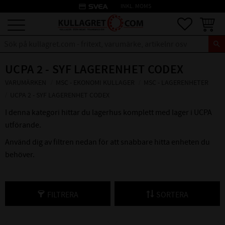
credit_card
INKL. MOMS
Meny
Favoriter
Kundva
UCPA 2 - SYF LAGERENHET CODEX
VARUMÄRKEN
MSC - EKONOMI KULLAGER
MSC - LAGERENHETER
UCPA 2 - SYF LAGERENHET CODEX
I denna kategori hittar du lagerhus komplett med lager i UCPA
utförande.
Använd dig av filtren nedan för att snabbare hitta enheten du
behöver.
FILTRERA
SORTERA