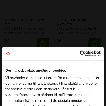
Bult U6S 8.8 FZB UNC 1/2x38 
Bult U6S 8.8 FZB UNC 
mm
1/2x57mm
UNC bult 8.8 är en grovgängad 
UNC bult 8.8 är en grovgängad 
tumskruv med sexkantskalle som 
tumskruv med sexkantskalle som 
har en hög hållfasthet.
har en hög hållfasthet.
28
36
:-
:-
Lägg till i favoriter
Lägg till i favoriter
Denna webbplats använder cookies
Vi använder enhetsidentifierare för att anpassa innehållet
close
och annonserna till användarna, tillhandahålla funktioner
Välkommen till kullagret.com
för sociala medier och analysera vår trafik. Vi
vidarebefordrar även sådana identifierare och annan
Vill du handla som företag eller privatperson?
information från din enhet till de sociala medier och