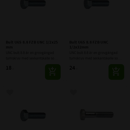
Bult U6S 8.8 FZB UNC 1/2x25 
Bult U6S 8.8 FZB UNC 
mm
1/2x32mm
UNC bult 8.8 är en grovgängad 
UNC bult 8.8 är en grovgängad 
tumskruv med sexkantskalle som 
tumskruv med sexkantskalle som 
har en hög hållfasthet.
har en hög hållfasthet.
18
24
:-
:-
Lägg till i favoriter
Lägg till i favoriter