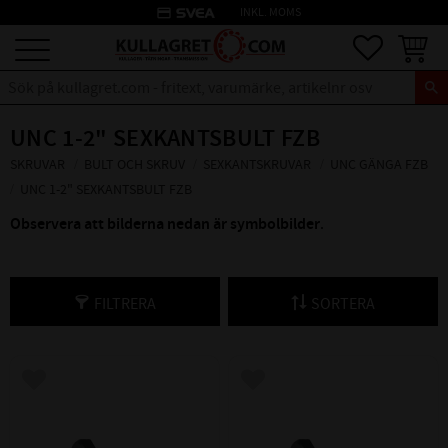
credit_card
INKL. MOMS
Meny
Favoriter
Kundva
UNC 1-2" SEXKANTSBULT FZB
SKRUVAR
BULT OCH SKRUV
SEXKANTSKRUVAR
UNC GÄNGA FZB
UNC 1-2" SEXKANTSBULT FZB
Observera att bilderna nedan är symbolbilder
.
FILTRERA
SORTERA
Lägg till i favoriter
Lägg till i favoriter