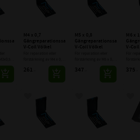
M4 x 0,7 
M5 x 0,8 
M6 x 1,
onssats 
Gängreparationssats 
Gängreparationssats 
Gängre
V-Coil Völkel
V-Coil Völkel
V-Coil
ler 
För reparation eller 
För reparation eller 
För repa
M3x0,5 
förstärkning av M4 x 0,7 
förstärkning av M5 x 0,8 
förstärk
gängor
gängor
gängor
261
347
375
:-
:-
:-
avoriter
Lägg till i favoriter
Lägg till i favoriter
Lägg 