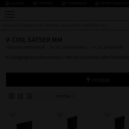
check_circle_outline
check_circle_outline
check_circle_outline
check_circle_outline
KULLAGER
TÄTNINGAR
TRANSMISSION
PÅ NÄTET SEDAN 2010
V-COIL SATSER MM
TEKNISKA PRODUKTER
V-COIL INSATSGÄNGA
V-COIL SATSER MM
V-Coil gängreparationssatser i mm för reparation eller förstärkn
FILTRERA
Välj sortering
Välj visningsvy
Lägg till i favoriter
Lägg till i favoriter
Lägg till i f