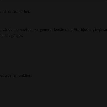
t och driftsäkerhet.
a använder namnet som en generell benämning. Vi erbjuder
gänginsat
ion av gängor.
litet eller funktion.