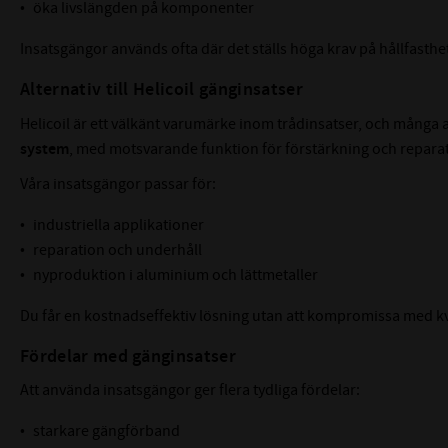
öka livslängden på komponenter
Insatsgängor används ofta där det ställs höga krav på hållfasthe
Alternativ till Helicoil gänginsatser
Helicoil är ett välkänt varumärke inom trådinsatser, och mång
system
, med motsvarande funktion för förstärkning och reparat
Våra insatsgängor passar för:
industriella applikationer
reparation och underhåll
nyproduktion i aluminium och lättmetaller
Du får en kostnadseffektiv lösning utan att kompromissa med kva
Fördelar med gänginsatser
Att använda insatsgängor ger flera tydliga fördelar:
starkare gängförband