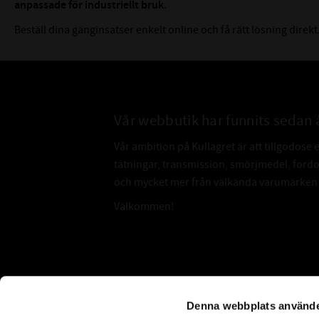
anpassade för industriellt bruk
.
Beställ dina gänginsatser enkelt online och få rätt lösning direkt
Vår webbutik har funnits sedan 
Vår ambition på Kullagret är att tillgodose 
tätningar, transmission, smörjmedel, for
och mycket mer från välkända varumärken a
Välkommen!
Subscribe
Denna webbplats använde