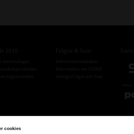
.
år 2010
Frågor & Svar
Sama
er med kullager,
Informationsdatabas
donsvårdsprodukter
Information om CODEX
v högsta kvalité.
Vanliga Frågor och Svar
r cookies