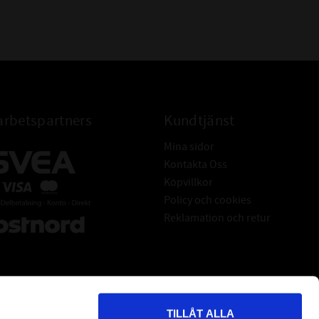
rbetspartners
Kundtjänst
Mina sidor
Kontakta Oss
Köpvillkor
Policy och cookies
Reklamation och retur
TILLÅT ALLA