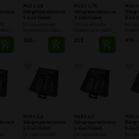
M12 x 1,5 
M12 x 1,75 
M14 x 
onssats 
Gängreparationssats 
Gängreparationssats 
Gängre
V-Coil Völkel
V-Coil Völkel
V-Coil
ler 
För reparation eller 
För reparation eller 
För repa
M10 x 
förstärkning av M12 x 
förstärkning av M12 x 
förstärk
1,5 gängor
1,75 gängor
1,25 gä
500
813
470
:-
:-
:-
avoriter
Lägg till i favoriter
Lägg till i favoriter
Lägg 
M18 x 2,0 
M18 x 2,5 
M20 x 
onssats 
Gängreparationssats 
Gängreparationssats 
Gängre
V-Coil Völkel
V-Coil Völkel
V-Coil
ler 
För reparation eller 
För reparation eller 
För repa