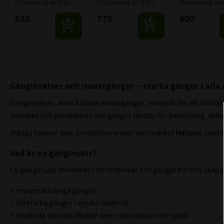
förstärkning av M16 x 
förstärkning av M16 x 
förstärkning av 
1,5 gängor
2,0 gängor
1,5 gängor
650
773
800
:-
:-
:-
Gänginsatser och insatsgängor – starka gängor i alla
Gänginsatser, även kallade insatsgängor, används för att förstär
verkstad och produktion där gängor utsätts för belastning, slit
Många känner igen produkten under varumärket
Helicoil
, men d
Vad är en gänginsats?
En gänginsats monteras i ett förborrat och gängat hål och skapar 
reparera trasiga gängor
förstärka gängor i mjuka material
använda standardbultar även i aluminium och plast