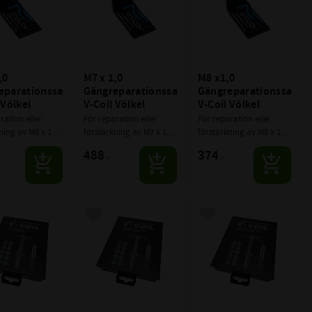
0 
M7 x 1,0 
M8 x1,0 
parationssats 
Gängreparationssats 
Gängreparationssats 
 Völkel
V-Coil Völkel
V-Coil Völkel
ration eller 
För reparation eller 
För reparation eller 
ning av M6 x 1 
förstärkning av M7 x 1,0 
förstärkning av M8 x 1 
gängor
gängor
488
374
:-
:-
till i favoriter
Lägg till i favoriter
Lägg till i favoriter