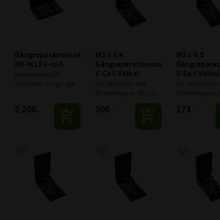
Gängreparationssats 
M2 x 0,4 
M3 x 0,5 
M5-M12 V-coil
Gängreparationssats 
Gängreparati
V-Coil Völkel
V-Coil Völkel
Komplett sats för 
verkstäder och garage
För reparation eller 
För reparation el
förstärkning av M2 x 0,4 
förstärkning av 
gängor
gängor
2 200
300
273
:-
:-
:-
Lägg till i favoriter
Lägg till i favoriter
Lägg till i f