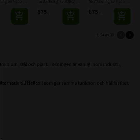
ning av M20 x 
förstärkning av M20x2 
förstärkning av M20 x 
gor
gängor
2,5 gängor
875
875
:-
:-
1–
24
av
30
minium, stål och plast. Lösningen är vanlig inom industri,
lternativ till Helicoil
som ger samma funktion och hållfasthet.