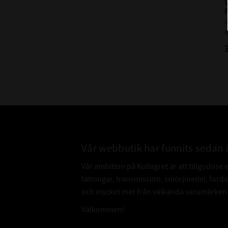
U
A
e
”
Vår webbutik har funnits sedan 
Vår ambition på Kullagret är att tillgodose 
tätningar, transmission, smörjmedel, for
och mycket mer från välkända varumärken a
Välkommen!