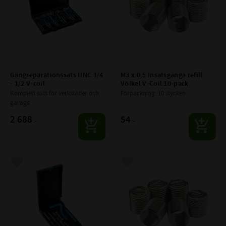
Gängreparationssats UNC 1/4 
M3 x 0,5 Insatsgänga refill 
- 1/2 V-coil
Völkel V-Coil 10-pack
Komplett sats för verkstäder och 
Förpackning: 10 stycken
garage
2 688
54
:-
:-
Lägg till i favoriter
Lägg till i favoriter