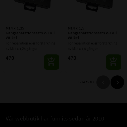
M14 x 1,25 
M14 x 1,5 
Gängreparationssats V-Coil 
Gängreparationssats V-Coil 
Völkel
Völkel
För reparation eller förstärkning 
För reparation eller förstärkning 
av M14 x 1,25 gängor
av M14 x 1,5 gängor
470
470
:-
:-
1–
24
av
83
Vår webbutik har funnits sedan år 2010