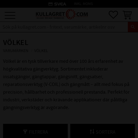
credit_card
INKL. MOMS
Meny
Favoriter
Kundva
VÖLKEL
VARUMÄRKEN
VÖLKEL
Völkel är en tysk tillverkare med över 100 års erfarenhet av
högkvalitativa gängverktyg. Sortimentet inkluderar
insatsgängor, gängtappar, gängsnitt, gängsatser,
reparationsverktyg (V-COIL) och gängmått – allt med fokus på
precision, hållbarhet och professionell prestanda. Perfekt för
industri, verkstäder och krävande applikationer där pålitliga
gängningsverktyg är avgörande.
FILTRERA
SORTERA