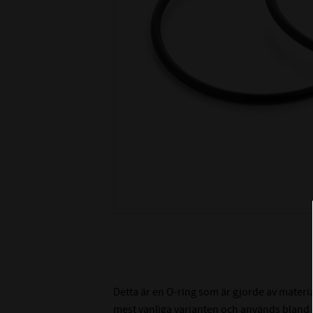
Detta är en O-ring som är gjorde av materi
mest vanliga varianten och används bland an