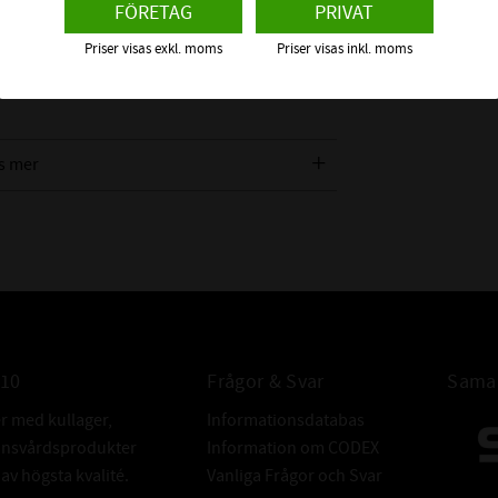
FÖRETAG
PRIVAT
 ca +60°C), Luft, Alkohol, och många andra
itril.
Priser visas exkl. moms
Priser visas inkl. moms
Material" för att se vilket material som
s mer
INTE KOMPAT
MED:
ALTERNATIV
010
Frågor & Svar
Samar
BETECKNING:
er med kullager,
Informationsdatabas
donsvårdsprodukter
Information om CODEX
v högsta kvalité.
Vanliga Frågor och Svar