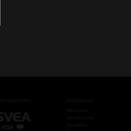
- Många utspädda syror, baser och
saltlösningar i låga temperaturer
- Vatten ( upp till +60°C sen
rekommenderas EPDM)
- Högaromiska bränslen
- Klorade kolväten (trikloretylen)
IBELT
- Polära föreningar (keton, aceton,
ättiksyra-etylen-ester)
- Starka syror
- Glykolbaserade bromsvätskor
- Åldras snabbt om det kommer i
kontakt med luft och ozon
betspartners
Kundtjänst
30x1,5 O-ring NBR
Mina sidor
Kontakta Oss
Köpvillkor