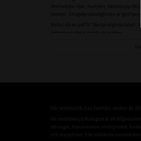
Animaliska oljor, Acetylen, Vatten(upp till
medier. Sitagebeständigheten är god hos n
Kolla i våran pdf fil "Beständighetstabell - 
rekommenderas om du är osäker.
Lä
Vår webbutik har funnits sedan år 2
Vår ambition på Kullagret är att tillgodose 
tätningar, transmission, smörjmedel, for
och mycket mer från välkända varumärken a