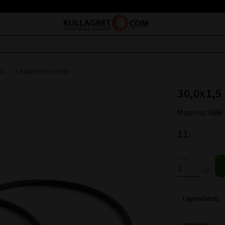
NG
1,5MM NBR O-RING
30,0x1,5
Material: NBR
11
:-
Antal
st
Lagerstatus