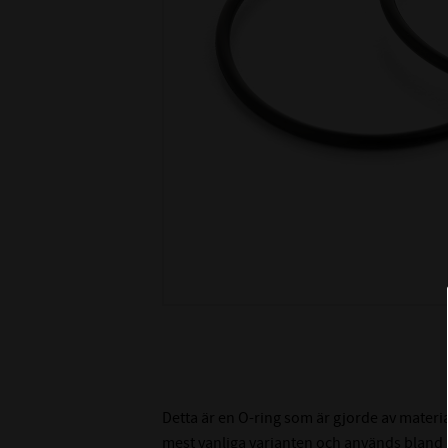
Detta är en O-ring som är gjorde av materi
mest vanliga varianten och används bland an