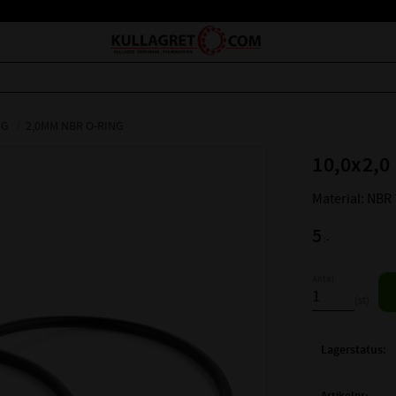
NG
2,0MM NBR O-RING
10,0x2,0
Material: NBR
5
:-
Antal
st
Lagerstatus