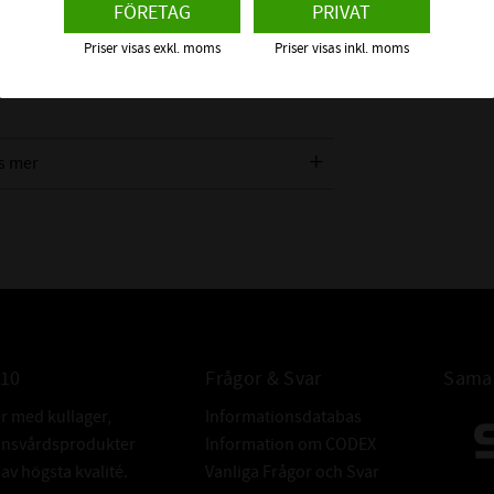
10,0X2,0 
FÖRETAG
PRIVAT
 ca +60°C), Luft, Alkohol, och många andra
FKM 80
itril.
Material: F
Priser visas exkl. moms
Priser visas inkl. moms
18
Material" för att se vilket material som
:-
s mer
INTE KOMPAT
MED:
ALTERNATIV
010
Frågor & Svar
Samar
BETECKNING:
er med kullager,
Informationsdatabas
donsvårdsprodukter
Information om CODEX
v högsta kvalité.
Vanliga Frågor och Svar