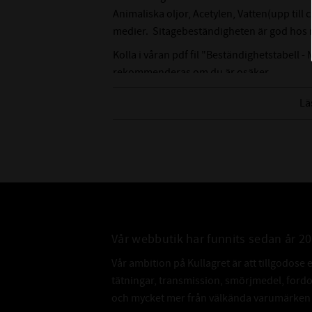
Animaliska oljor, Acetylen, Vatten(upp till
medier. Sitagebeständigheten är god hos n
Kolla i våran pdf fil "Beständighetstabell - 
rekommenderas om du är osäker.
Lä
Vår webbutik har funnits sedan år 2
Vår ambition på Kullagret är att tillgodose 
tätningar, transmission, smörjmedel, for
och mycket mer från välkända varumärken a