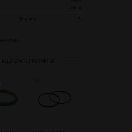
524582
0,001 kg
Mer info
AMETER:
10,0 mm
K:
2,0 mm
NBR - Nitrilgummi
IGHETSTABELL
ORE):
Shore 70 (Vanligaste hårdheten)
-20°C till +100°C, tillfälligt
RELATERADE PRODUKTER
upp till +120°C (i högre temperaturer
OMRÅDE:
går åldrandet snabbare)
Åldrandet sker långsammare i het olja
 i favoriter
Lägg till i favoriter
än i het luft.
- Alifatiska kolväten (propan, butan,
råolja, mineralolja, smörjmedel,
dieselbränslen, bränsleolja)
ET
- Vegetabiliska och mineraloljor och
fetter
- HFA-, HFB- och HFC- Vätskor