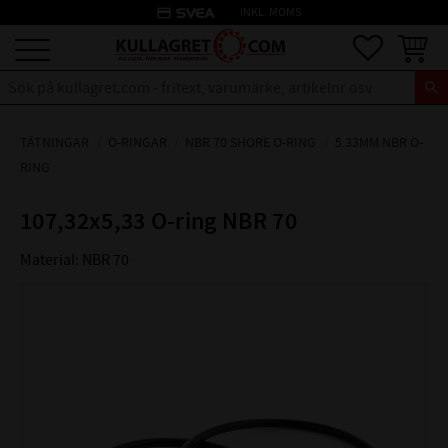
credit_card
INKL. MOMS
Meny
Favoriter
Kundva
TÄTNINGAR
O-RINGAR
NBR 70 SHORE O-RING
5.33MM NBR O-
RING
107,32x5,33 O-ring NBR 70
Material: NBR 70