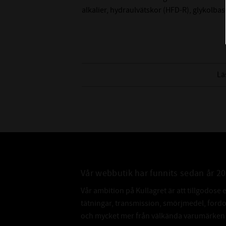
alkalier, hydraulvätskor (HFD-R), glykolb
Lä
Vår webbutik har funnits sedan år 2
Vår ambition på Kullagret är att tillgodose 
tätningar, transmission, smörjmedel, for
och mycket mer från välkända varumärken a