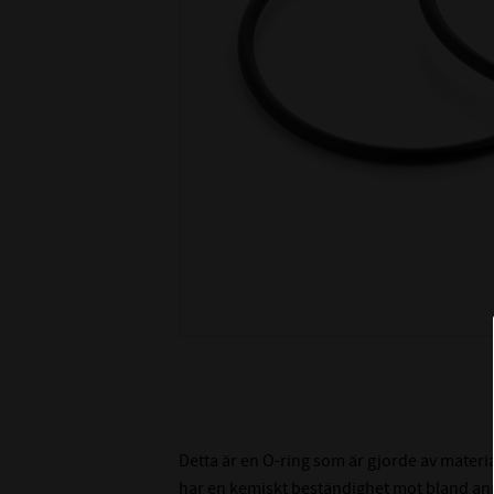
Detta är en O-ring som är gjorde av materi
har en kemiskt beständighet mot bland ann