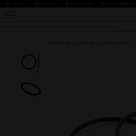
check_circle_outline
check_circle_outline
check_circle_outline
check_circle_outline
KULLAGER
TÄTNINGAR
TRANSMISSION
PÅ NÄTET SEDAN 2010
TÄTNINGAR
O-RINGAR
EPDM 70 O-RING