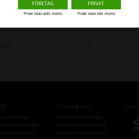
54,0X2,0 
FÖRETAG
PRIVAT
aserade bromsvätskor med flera.
FKM 80
Material: F
Priser visas exkl. moms
Priser visas inkl. moms
42
:-
s mer
ALLMÄNT:
ALTERNATIV
010
Frågor & Svar
Samar
BETECKNING:
er med kullager,
Informationsdatabas
donsvårdsprodukter
Information om CODEX
v högsta kvalité.
Vanliga Frågor och Svar