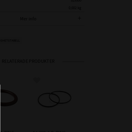
525500
0,002 kg
Mer info
AMETER:
54,0 mm
K:
2,0 mm
EPDM - Ethylenpropylen
IGHETSTABELL
ORE):
Shore 70 (Vanligaste hårdheten)
OMRÅDE:
-50°C till +150°C (I luft ca +130°C)
RELATERADE PRODUKTER
- Vatten och Ånga +150°C
- Glykolbaserade bromsvätskor
+150°C
 i favoriter
Lägg till i favoriter
ET
- Många organiska och oorganiska
syror
- Rengöringsmedel, soda- o kali-
alkalier
- Fosfaterbaserade hydraulvätskor
(HFD-R)
- Silikonfett och - olja