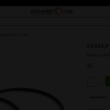
2.0MM EPDM O-RING
54,0x2,0
Material: EPD
22
:-
Antal
st
Lagerstatus