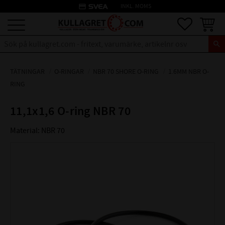
credit_card
INKL. MOMS
Meny
Favoriter
Kundva
TÄTNINGAR
O-RINGAR
NBR 70 SHORE O-RING
1.6MM NBR O-
RING
11,1x1,6 O-ring NBR 70
Material: NBR 70