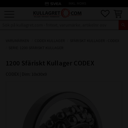
credit_card
INKL. MOMS
Meny
Favoriter
Kundva
VARUMÄRKEN
CODEX KULLAGER
SFÄRISKT KULLAGER - CODEX
SERIE: 1200 SFÄRISKT KULLAGER
1200 Sfäriskt Kullager CODEX
CODEX | Dim: 10x30x9