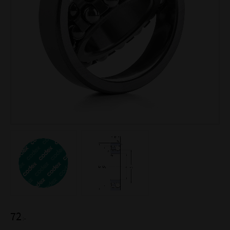
72
:-