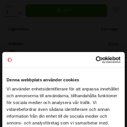
Antal
Lägg til
KÖP
st
Lagerstatus
4 st i lager
Artikelnr
521324
Vikt
0,042 kg
Tillverkare
CODEX
Mer info
FULLSTÄNDIG CODEX
1200
Denna webbplats använder cookies
BETECKNING:
Visa alla produkter från CODEX
( d )
INNERDIAMETER:
10 mm
Vi använder enhetsidentifierare för att anpassa innehållet
close
och annonserna till användarna, tillhandahålla funktioner
( D )
YTTERDIAMETER:
30 mm
Välkommen till kullagret.com
för sociala medier och analysera vår trafik. Vi
( B )
BREDD:
9 mm
vidarebefordrar även sådana identifierare och annan
Detta 1200 är ett Sfäriskt kullager med cylindriskt hål från
Vill du handla som företag eller privatperson?
PASSANDE KLÄMHYLSA:
-
information från din enhet till de sociala medier och
CODEX
TILLÄGGSBETECKNING:
-
annons- och analysföretag som vi samarbetar med.
Ett sfäriska kullagret har två rader med kulor i en gemensam