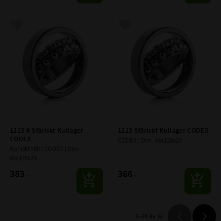
Lägg till i favoriter
Lägg till i favoriter
1213 K Sfäriskt Kullager 
1213 Sfäriskt Kullager CODEX
CODEX
CODEX | Dim: 65x120x23
Koniskt Hål | CODEX | Dim: 
65x120x23
383
366
:-
:-
1–
24
av
32