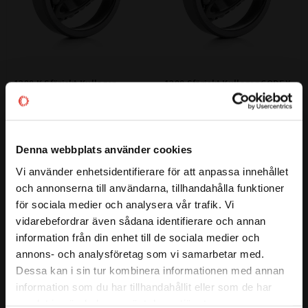
1208 K Sfäriskt Kullager 
1208 Sfäriskt Kullager CODEX
CODEX
CODEX | Dim: 40x80x18
Koniskt Hål | CODEX | Dim: 
40x80x18
188
161
:-
:-
Denna webbplats använder cookies
Vi använder enhetsidentifierare för att anpassa innehållet
close
och annonserna till användarna, tillhandahålla funktioner
Välkommen till kullagret.com
för sociala medier och analysera vår trafik. Vi
Lägg till i favoriter
Lägg till i favoriter
vidarebefordrar även sådana identifierare och annan
Vill du handla som företag eller privatperson?
information från din enhet till de sociala medier och
annons- och analysföretag som vi samarbetar med.
FÖRETAG
Dessa kan i sin tur kombinera informationen med annan
information som du har tillhandahållit eller som de har
Priser visas exkl. moms
samlat in när du har använt deras tjänster.