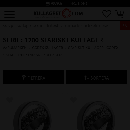
credit_card
INKL. MOMS
Meny
Favoriter
Kundva
SERIE: 1200 SFÄRISKT KULLAGER
VARUMÄRKEN
CODEX KULLAGER
SFÄRISKT KULLAGER - CODEX
SERIE: 1200 SFÄRISKT KULLAGER
FILTRERA
SORTERA
Lägg till i favoriter
Lägg till i favoriter