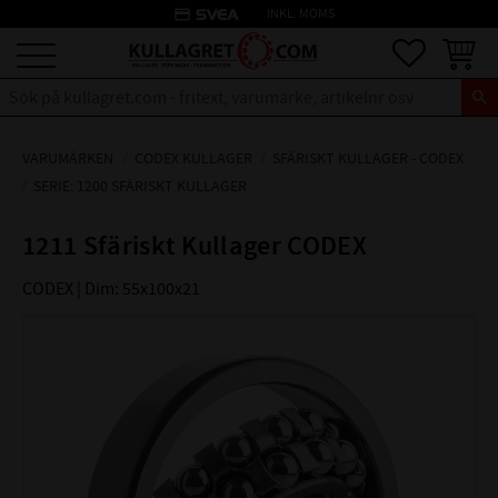
credit_card
INKL. MOMS
Meny
Favoriter
Kundva
VARUMÄRKEN
CODEX KULLAGER
SFÄRISKT KULLAGER - CODEX
SERIE: 1200 SFÄRISKT KULLAGER
1211 Sfäriskt Kullager CODEX
CODEX | Dim: 55x100x21