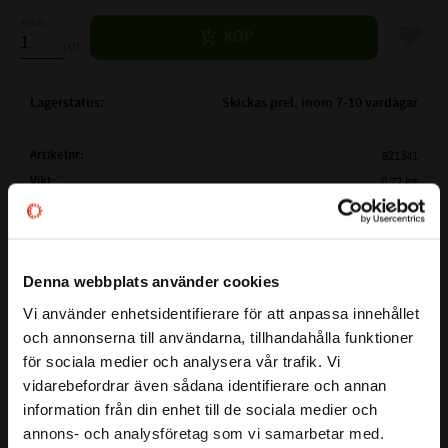
Antal
Lägg til
KÖP
st
Lagerstatus
Skickas prel. inom 7-10 vardagar
Artikelnr
521341
Vikt
0,72 kg
Tillverkare
CODEX
Mer info
FULLSTÄNDIG CODEX
1211
Denna webbplats använder cookies
BETECKNING:
Visa alla produkter från CODEX
( d )
INNERDIAMETER:
55 mm
Vi använder enhetsidentifierare för att anpassa innehållet
close
och annonserna till användarna, tillhandahålla funktioner
( D )
YTTERDIAMETER:
100 mm
Välkommen till kullagret.com
för sociala medier och analysera vår trafik. Vi
( B )
BREDD:
21 mm
vidarebefordrar även sådana identifierare och annan
Detta 1 är ett Sfäriskt kullager med cylindriskt hål från CODEX
Vill du handla som företag eller privatperson?
PASSANDE KLÄMHYLSA:
-
information från din enhet till de sociala medier och
Ett sfäriska kullagret har två rader med kulor i en gemensam
TILLÄGGSBETECKNING:
-
annons- och analysföretag som vi samarbetar med.
hållare.