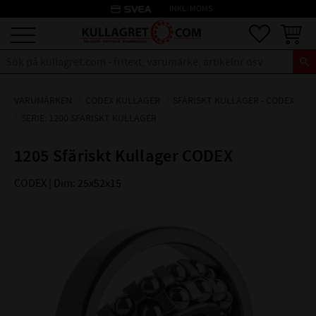
credit_card
INKL. MOMS
Meny
Favoriter
Kundva
VARUMÄRKEN
CODEX KULLAGER
SFÄRISKT KULLAGER - CODEX
SERIE: 1200 SFÄRISKT KULLAGER
1205 Sfäriskt Kullager CODEX
CODEX | Dim: 25x52x15