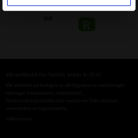
Kullager SKF
SKF | Dim: 25x52x15
368
:-
Vår webbutik har funnits sedan år 2010
Vår ambition på Kullagret är att tillgodose er med kullager,
tätningar, transmission, smörjmedel,
fordonsvårdsprodukter och mycket mer från välkända
varumärken av högsta kvalité.
Välkommen!