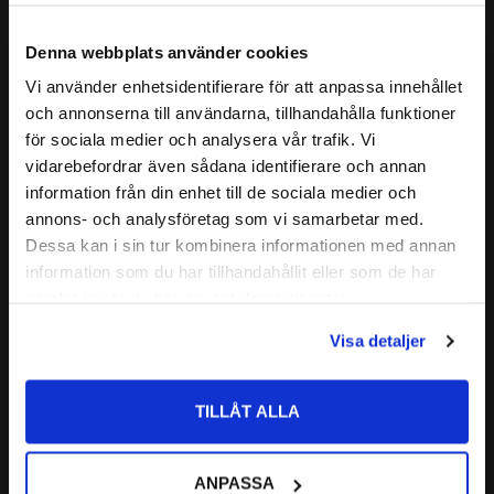
ALTERNATIVA BETECKNINGAR:
-
hållare.
CODEX - Spinning into
Lagret är självinställande och relativt okänsligt för
Denna webbplats använder cookies
FABRIKAT:
infinity
snedställning (Tillåten snedställning brukar ligga omkring 2-
Vi använder enhetsidentifierare för att anpassa innehållet
4°) av axeln i förhållande till lagerhuset.
close
och annonserna till användarna, tillhandahålla funktioner
Välkommen till kullagret.com
Det är särskilt lämpliga för inbyggnader där betydande
Läs mer
för sociala medier och analysera vår trafik. Vi
axelutböjning eller snedställning kan förväntas.
vidarebefordrar även sådana identifierare och annan
Vill du handla som företag eller privatperson?
Relaterade produkter
information från din enhet till de sociala medier och
CODEX är en serie lager av
annons- och analysföretag som vi samarbetar med.
Medelhög kvalitetsnivå
FÖRETAG
Dessa kan i sin tur kombinera informationen med annan
Lämplig för olika applikationer
Lägg till i favoriter
information som du har tillhandahållit eller som de har
Priser visas exkl. moms
Kvalitetskontrollerad
samlat in när du har använt deras tjänster.
PRIVAT
Nedan hittar du mer ingående information om detta Sfäriska
Visa detaljer
Priser visas inkl. moms
kullager
TILLÅT ALLA
1205 ETN9 Sfäriskt 
ANPASSA