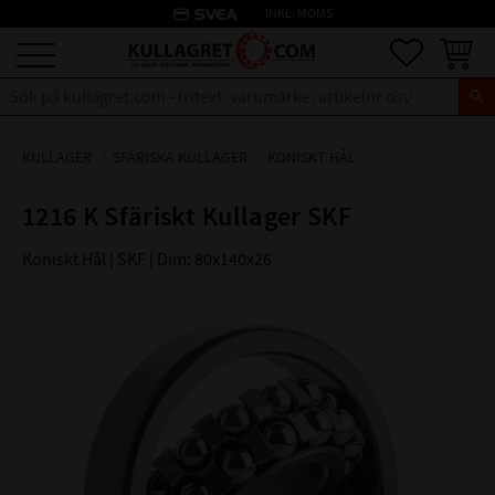
credit_card
INKL. MOMS
Meny
Favoriter
Kundva
KULLAGER
SFÄRISKA KULLAGER
KONISKT HÅL
1216 K Sfäriskt Kullager SKF
Koniskt Hål | SKF | Dim: 80x140x26