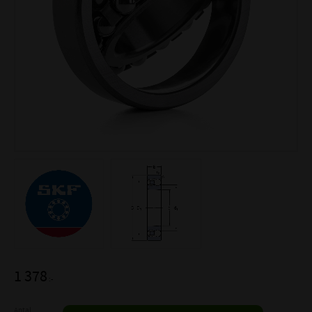
1 378
:-
Antal