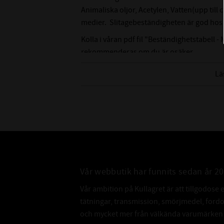
Animaliska oljor, Acetylen, Vatten(upp till
medier. Slitagebeständigheten är god hos n
Kolla i våran pdf fil "Beständighetstabell - 
rekommenderas om du är osäker.
Lä
Vår webbutik har funnits sedan år 2
Vår ambition på Kullagret är att tillgodose 
tätningar, transmission, smörjmedel, for
och mycket mer från välkända varumärken a