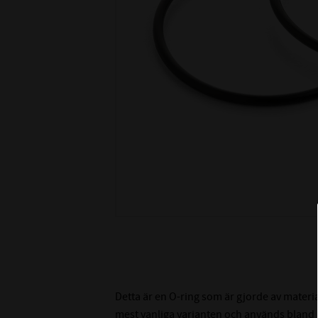
Detta är en O-ring som är gjorde av materi
mest vanliga varianten och används bland an