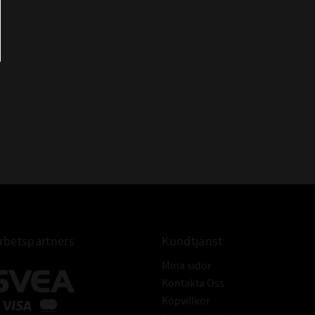
- Många utspädda syror, baser och
saltlösningar i låga temperaturer
- Vatten ( upp till +60°C sen
rekommenderas EPDM)
- Högaromiska bränslen
- Klorade kolväten (trikloretylen)
IBELT
- Polära föreningar (keton, aceton,
ättiksyra-etylen-ester)
- Starka syror
- Glykolbaserade bromsvätskor
- Åldras snabbt om det kommer i
kontakt med luft och ozon
betspartners
Kundtjänst
132,94x3,53 O-ring NBR
Mina sidor
Kontakta Oss
Köpvillkor